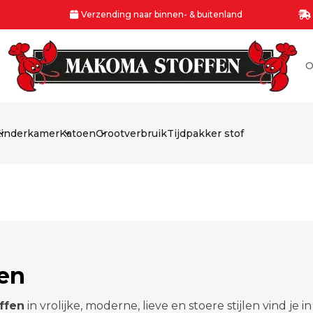
Verzending naar binnen- & buitenland
O
inderkamer
Katoen
Grootverbruik
Tijdpakker stof
fen
ffen
in vrolijke, moderne, lieve en stoere stijlen vind je