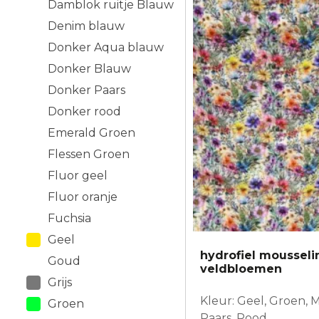
Damblok ruitje Blauw
Denim blauw
Donker Aqua blauw
Donker Blauw
Donker Paars
Donker rood
Emerald Groen
Flessen Groen
Fluor geel
Fluor oranje
Fuchsia
Geel
hydrofiel moussel
Goud
veldbloemen
Grijs
Kleur: Geel, Groen, 
Groen
Paars, Rood