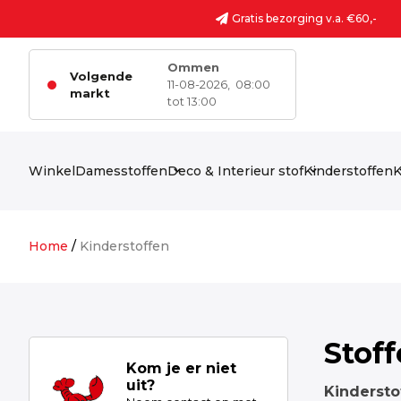
Ga naar de inhoud
Gratis bezorging v.a. €60,-
Ommen
Volgende
11-08-2026,
08:00
markt
tot 13:00
Winkel
Damesstoffen
Deco & Interieur stof
Kinderstoffen
K
Home
/
Kinderstoffen
Stof
Kom je er niet
uit?
Kindersto