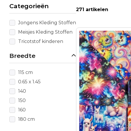
Categorieën
271 artikelen
Jongens Kleding Stoffen
Meisjes Kleding Stoffen
Dit
product
Tricotstof kinderen
heeft
meerdere
Breedte
variaties.
Deze
115 cm
optie
0.65 x 1.45
kan
gekozen
140
worden
150
op
160
de
productpagina
180 cm