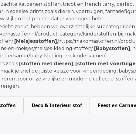
zachte katoenen stoffen, tricot en french terry, perfect 
r in speelse prints zoals dieren, voertuigen, fantasiefigur
uw stijl en het project dat je voor ogen hebt.
ericht zoekt, hebben we overzichtelijke subcategorieën
akomastoffen.nl/product-category/kinderstoffen-bij-ma
offen/
[Meisjesstoffen]
,
https://makomastoffen.nl/produ
ns-en-meisjes/meisjes-kleding-stoffen/
[Babystoffen]
,
h
kinderkamer/baby-kleding-en-kinderkamer/
’s zoals
[stoffen met dieren]
,
[stoffen met voertuige
 maak je snel de juiste keuze voor kinderkleding, babysp
spireren door onze vrolijke en moderne collectie stoffen
brengen.
toffen
Deco & Interieur stof
Feest en Carnav