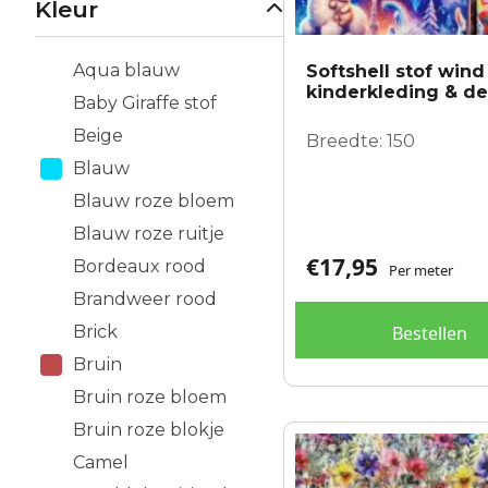
Kleur
Aqua blauw
Softshell stof win
kinderkleding & de
Baby Giraffe stof
Beige
Breedte: 150
Blauw
Blauw roze bloem
Blauw roze ruitje
€
17,95
Bordeaux rood
Per meter
Brandweer rood
Brick
Bestellen
Bruin
Bruin roze bloem
Bruin roze blokje
Camel