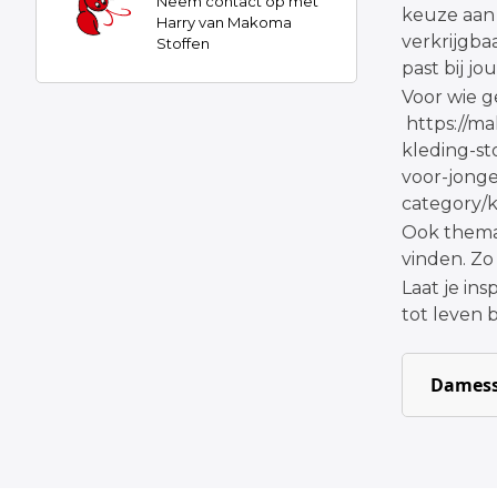
Neem contact op met
keuze aan 
Harry van Makoma
verkrijgbaa
Stoffen
past bij jo
Voor wie g
https://m
kleding-st
voor-jonge
category/
Ook thema
vinden. Zo
Laat je in
tot leven 
Damess