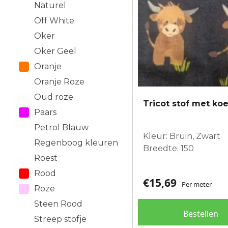
Naturel
Off White
Oker
Oker Geel
Oranje
Oranje Roze
Oud roze
Tricot stof met ko
Paars
Petrol Blauw
Kleur: Bruin, Zwart
Regenboog kleuren
Breedte: 150
Roest
Rood
€
15,69
Per meter
Roze
Steen Rood
Bestellen
Streep stofje