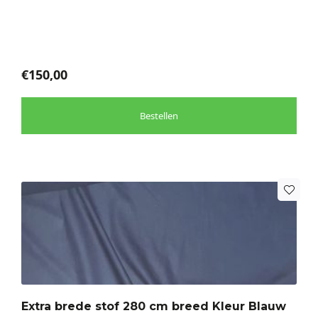
gekozen
worden
op
de
€
150,00
productpagina
Bestellen
Dit
product
heeft
meerdere
variaties.
Deze
optie
Extra brede stof 280 cm breed Kleur Blauw
kan