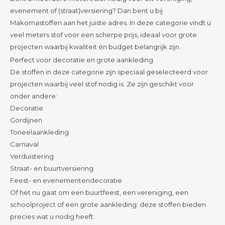
Katoen
evenement of (straat)versiering? Dan bent u bij
Makomastoffen aan het juiste adres. In deze categorie vindt u
veel meters stof voor een scherpe prijs, ideaal voor grote
Grootverbruik
projecten waarbij kwaliteit én budget belangrijk zijn.
Perfect voor decoratie en grote aankleding
Tijdpakker stof
De stoffen in deze categorie zijn speciaal geselecteerd voor
projecten waarbij veel stof nodig is. Ze zijn geschikt voor
onder andere:
Decoratie
Gordijnen
Toneelaankleding
Carnaval
Verduistering
Straat- en buurtversiering
Feest- en evenementendecoratie
Of het nu gaat om een buurtfeest, een vereniging, een
schoolproject of een grote aankleding: deze stoffen bieden
precies wat u nodig heeft.