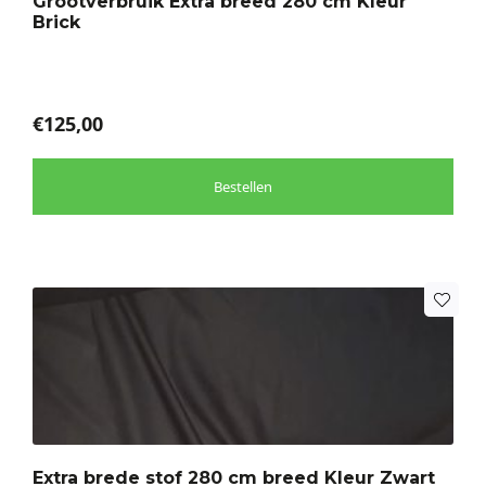
Grootverbruik Extra breed 280 cm Kleur
kan
Brick
gekozen
worden
op
de
€
125,00
productpagina
Bestellen
Dit
product
heeft
meerdere
variaties.
Deze
optie
Extra brede stof 280 cm breed Kleur Zwart
kan