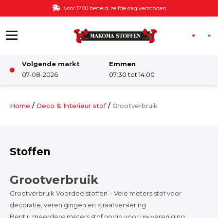
Ga naar de inhoud
Voor 12:00 besteld, zelfde dag verzonden
Volgende markt
Emmen
Winkel
07-08-2026
07:30 tot 14:00
Damesstoffen
/
/
Home
Deco & Interieur stof
Grootverbruik
Deco & Interieur stof
Stoffen
Kinderstoffen
Grootverbruik
Grootverbruik Voordeelstoffen – Vele meters stof voor
Kinderkamer
decoratie, verenigingen en straatversiering
Bent u meerdere meters stof nodig voor uw vereniging,