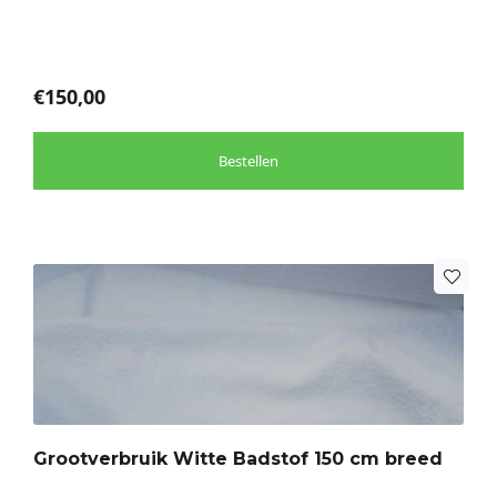
gekozen
worden
op
de
€
150,00
productpagina
Bestellen
Dit
product
heeft
meerdere
variaties.
Deze
optie
Grootverbruik Witte Badstof 150 cm breed
kan
gekozen