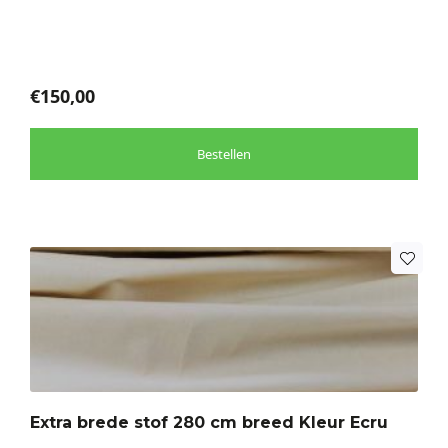
gekozen
worden
op
de
€
150,00
productpagina
Bestellen
Dit
product
heeft
meerdere
variaties.
Deze
optie
Extra brede stof 280 cm breed Kleur Ecru
kan