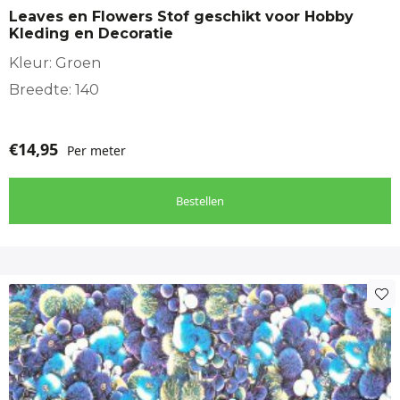
Wieg‑ en ledikantprojecten
Leaves en Flowers Stof geschikt voor Hobby
Kleding en Decoratie
Kleur: Groen
Belangrijke details
Breedte: 140
Ideaal voor warme dagen
€
14,95
Per meter
Ook geschikt voor gevoelige huid
Hierdoor perfect voor baby‑ en kinderkleding
Bestellen
Voor meer Hydrofiel stof
https://makomastoffen.nl/winkel/?filters=product_cat[227]