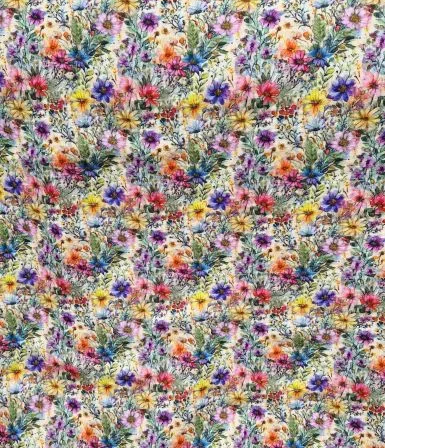
Katoen
Grootverbruik
Tijdpakker stof