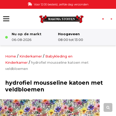
Ga naar de inhoud
Voor 12:00 besteld, zelfde dag verzonden
Nu op de markt
Hoogeveen
Winkel
06-08-2026
08:00 tot 13:00
Damesstoffen
/
/
Home
Kinderkamer
Babykleding en
/
Kinderkamer
hydrofiel mousseline katoen met
veldbloemen
Deco & Interieur stof
hydrofiel mousseline katoen met
Kinderstoffen
veldbloemen
Kinderkamer