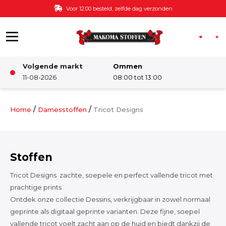
Ga naar de inhoud
Gratis bezorging v.a. €60,-
Volgende markt
Ommen
Winkel
11-08-2026
08:00 tot 13:00
Damesstoffen
/
/
Home
Damesstoffen
Tricot Designs
Deco & Interieur stof
Stoffen
Kinderstoffen
Tricot Designs zachte, soepele en perfect vallende tricot met
prachtige prints
Ontdek onze collectie Dessins, verkrijgbaar in zowel normaal
Kinderkamer
geprinte als digitaal geprinte varianten. Deze fijne, soepel
vallende tricot voelt zacht aan op de huid en biedt dankzij de