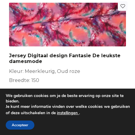
Jersey Digitaal design Fantasie De leukste
damesmode
Kleur: Meerkleurig, Oud roze
Breedte: 150
We gebruiken cookies om je de beste ervaring op onze site te
€
17,95
Per meter
bieden.
Je kunt meer informatie vinden over welke cookies we gebruiken
of deze uitschakelen in de
.
instellingen
Bestellen
Accepteer