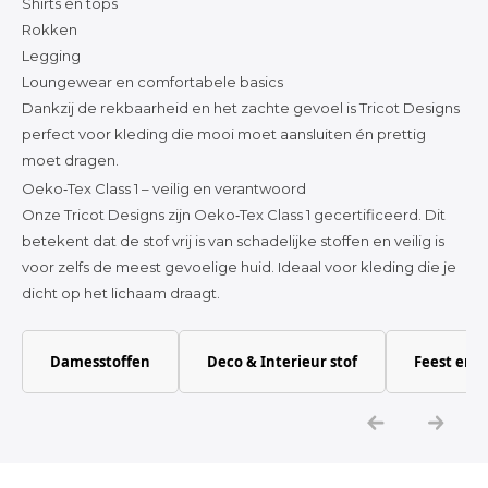
Shirts en tops
Rokken
Legging
Loungewear en comfortabele basics
Dankzij de rekbaarheid en het zachte gevoel is Tricot Designs
perfect voor kleding die mooi moet aansluiten én prettig
moet dragen.
Oeko‑Tex Class 1 – veilig en verantwoord
Onze Tricot Designs zijn Oeko‑Tex Class 1 gecertificeerd. Dit
betekent dat de stof vrij is van schadelijke stoffen en veilig is
voor zelfs de meest gevoelige huid. Ideaal voor kleding die je
dicht op het lichaam draagt.
Damesstoffen
Deco & Interieur stof
Feest en 