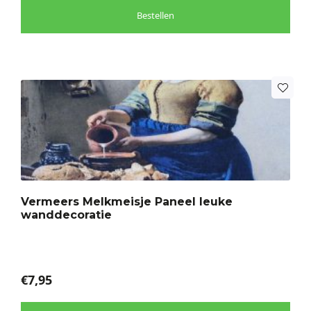
Bestellen
Dit
product
heeft
meerdere
variaties.
Deze
optie
Vermeers Melkmeisje Paneel leuke
kan
wanddecoratie
gekozen
worden
op
de
€
7,95
productpagina