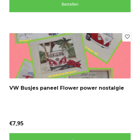
Bestellen
Dit
product
heeft
meerdere
variaties.
Deze
optie
VW Busjes paneel Flower power nostalgie
kan
gekozen
worden
op
de
€
7,95
productpagina