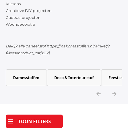
Kussens
Creatieve DIY‑projecten
Cadeau‑projecten
Woondecoratie
Bekijk alle paneel stof
https://makomastoffen.nl/winkel/?
filters=product_cat[1517]
Damesstoffen
Deco & Interieur stof
Feest en 
TOON FILTERS