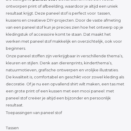
Katoen
ontworpen print of afbeelding, waardoor je altijd een uniek
resultaat krijgt. Deze paneel stof is perfect voor tassen,
kussens en creatieve DIY‑projecten. Door de vaste afmeting
Grootverbruik
van een paneel stof kun je precies zien hoe het ontwerp op je
kledingstuk of accessoire komt te staan. Dat maakt het
werken met paneel stof makkelijk en overzichtelijk, ook voor
Tijdpakker stof
beginners.
Onze paneel stoffen zijn verkrijgbaar in verschillende thema’s,
kleuren en stijlen. Denk aan dierenprints, kinderthema’s,
natuurmotieven, grafische ontwerpen en vrolijke illustraties.
De kwaliteit is, comfortabel en geschikt voor zowel kleding als
decoratie. Of je nu een opvallend shirt wilt maken, een tas met
een grote print of een kussen met een mooi paneel: met
paneel stof creëer je altijd een bijzonder en persoonlijk
resultaat.
Toepassingen van paneel stof
Tassen