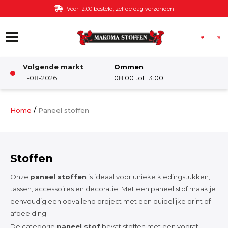
Ga naar de inhoud
Voor 12:00 besteld, zelfde dag verzonden
Volgende markt
Ommen
Winkel
11-08-2026
08:00 tot 13:00
Damesstoffen
/
Home
Paneel stoffen
Deco & Interieur stof
Stoffen
Kinderstoffen
Onze
paneel stoffen
is ideaal voor unieke kledingstukken,
tassen, accessoires en decoratie. Met een paneel stof maak je
eenvoudig een opvallend project met een duidelijke print of
Kinderkamer
afbeelding.
De categorie
paneel stof
bevat stoffen met een vooraf