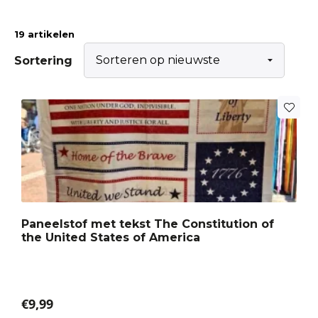
19 artikelen
Sortering
Dit
product
heeft
meerdere
variaties.
Deze
optie
Paneelstof met tekst The Constitution of
kan
the United States of America
gekozen
worden
op
de
€
9,99
productpagina