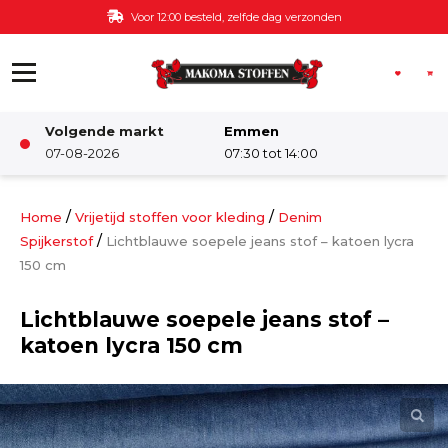
Ga naar de inhoud
Voor 12:00 besteld, zelfde dag verzonden
Volgende markt
Emmen
Winkel
07-08-2026
07:30 tot 14:00
Damesstoffen
/
/
Home
Vrijetijd stoffen voor kleding
Denim
/
Spijkerstof
Lichtblauwe soepele jeans stof – katoen lycra
150 cm
Deco & Interieur stof
Lichtblauwe soepele jeans stof –
Kinderstoffen
katoen lycra 150 cm
Kinderkamer