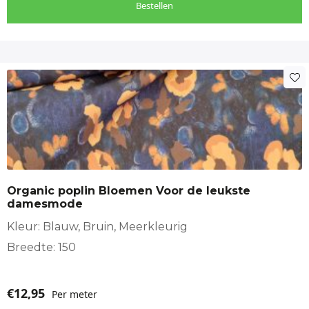
Bestellen
Herenkleding
Kinderkleding
Broeken en rokken
Jurken en tunieken
Overhemden en blouses
Lichtblauwe soepele jeans stof. Dun, comfortabel
Organic poplin Bloemen Voor de leukste
en ideaal voor dames-, heren- en kinderkleding.
damesmode
Meer Jeans stoffen
https://makomastoffen.nl/winkel/?
Kleur: Blauw, Bruin, Meerkleurig
filters=product_cat[249]
Breedte: 150
€
12,95
Per meter