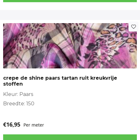
Eigenschappen
Soepele dunne jeanskwaliteit
95% katoen, 5% lycra
Breedte 150 cm
Lichtblauwe denimkleur
crepe de shine paars tartan ruit kreukvrije
Comfortabele stretch
stoffen
Kleur: Paars
Prettig te verwerken
Breedte: 150
Toepassingen
€
16,95
Per meter
Dameskleding