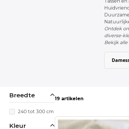
Tassen en 
Huidvriend
Duurzame 
Natuurlij
Ontdek onz
diverse-kl
Bekijk all
Damess
Breedte
19 artikelen
240 tot 300 cm
Kleur