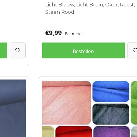
Licht Blauw, Licht Bruin, Oker, Roest,
Steen Rood
€
9,99
Per meter
Bestellen
Dit
product
heeft
meerdere
variaties.
Deze
optie
kan