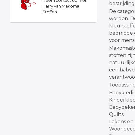
Neem contact op met
bestrijdin
Harry van Makoma
De catego
Stoffen
worden. De
kleurstoff
bedmode en
voor mense
Makomastof
stoffen zi
natuurlijk
een babyde
verantwoor
Toepassing
Babykledi
Kinderkle
Babydeke
Quilts
Lakens e
Woondecor