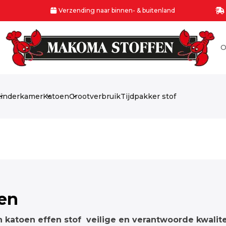
Verzending naar binnen- & buitenland
O
inderkamer
Katoen
Grootverbruik
Tijdpakker stof
fen
h katoen effen stof veilige en verantwoorde kwalite