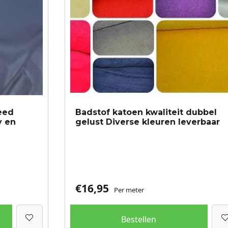
gekozen
worden
op
de
productpagina
eed
Badstof katoen kwaliteit dubbel
y en
gelust Diverse kleuren leverbaar
€
16,95
Per meter
Bestellen