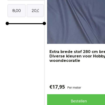
gekozen
worden
op
de
productpagina
Extra brede stof 280 cm br
Diverse kleuren voor Hobb
woondecoratie
€
17,95
Per meter
Bestellen