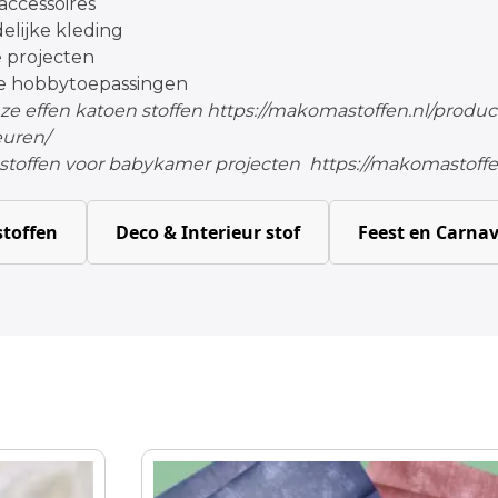
accessoires
elijke kleding
projecten
ke hobbytoepassingen
e effen katoen stoffen
https://makomastoffen.nl/product
euren/
e stoffen voor babykamer projecten
https://makomastoffen
toffen
Deco & Interieur stof
Feest en Carnav
Dit