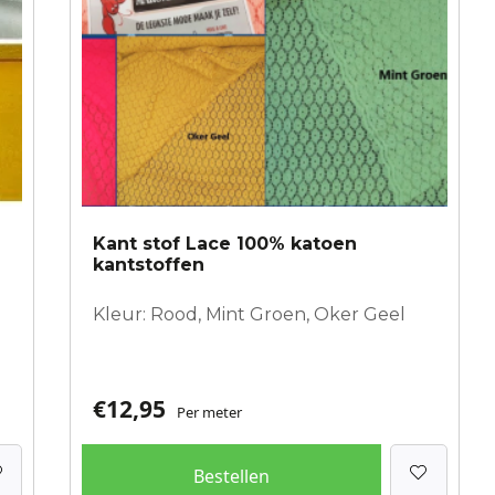
gekozen
worden
op
de
productpagina
Kant stof Lace 100% katoen
kantstoffen
Kleur: Rood, Mint Groen, Oker Geel
€
12,95
Per meter
Bestellen