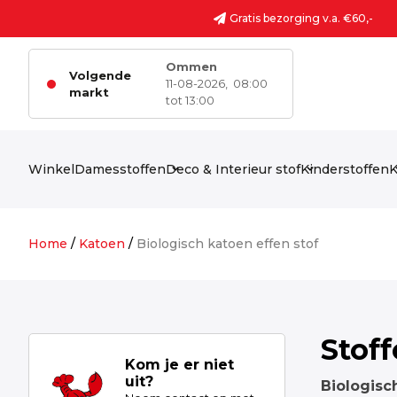
Ga naar de inhoud
Gratis bezorging v.a. €60,-
Ommen
Volgende
11-08-2026,
08:00
markt
tot 13:00
Winkel
Damesstoffen
Deco & Interieur stof
Kinderstoffen
K
Home
/
Katoen
/
Biologisch katoen effen stof
Stof
Kom je er niet
uit?
Biologisc