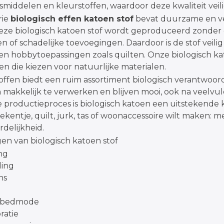
gsmiddelen en kleurstoffen, waardoor deze kwaliteit veil
rie
biologisch effen katoen stof
bevat duurzame en ver
ze biologisch katoen stof wordt geproduceerd zonder 
en of schadelijke toevoegingen. Daardoor is de stof veil
 hobbytoepassingen zoals quilten. Onze biologisch katoe
n die kiezen voor natuurlijke materialen.
fen biedt een ruim assortiment biologisch verantwoorde
jn makkelijk te verwerken en blijven mooi, ook na veelvu
e productieproces is biologisch katoen een uitstekende
kentje, quilt, jurk, tas of woonaccessoire wilt maken: me
delijkheid.
en van biologisch katoen stof
ng
ding
ns
n bedmode
atie