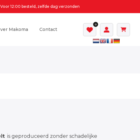
Voor 12:00 besteld, zelfde dag verzonden
0
ver Makoma
Contact
it
is geproduceerd zonder schadelijke