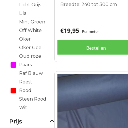
Breedte: 240 tot 300 cm
Licht Grijs
Lila
Mint Groen
€
19,95
Off White
Per meter
Oker
Oker Geel
Bestellen
Oud roze
Paars
Raf Blauw
Dit
Roest
product
Rood
heeft
meerdere
Steen Rood
variaties.
Wit
Deze
optie
Prijs
kan