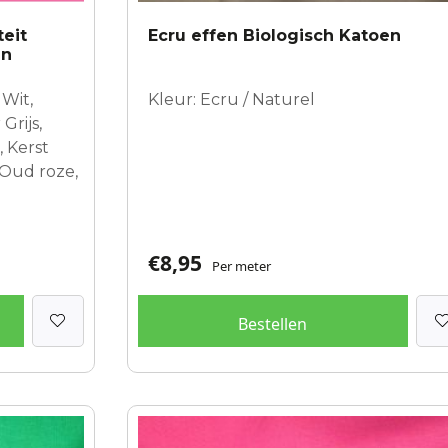
teit
Ecru effen Biologisch Katoen
en
 Wit,
Kleur: Ecru / Naturel
Grijs,
 Kerst
, Oud roze,
€
8,95
Per meter
Bestellen