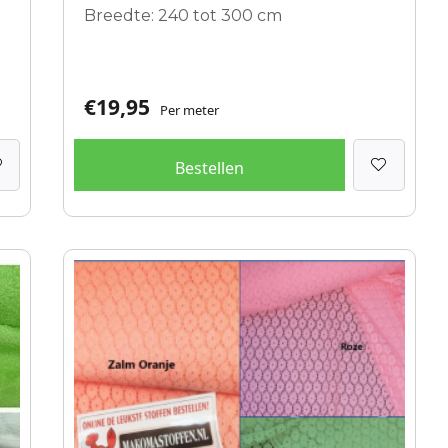
Breedte: 240 tot 300 cm
€
19,95
Per meter
Bestellen
Dit
product
heeft
meerdere
variaties.
Deze
optie
kan