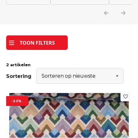
Katoen
Grootverbruik
TOON FILTERS
Tijdpakker stof
2 artikelen
Sortering
-20%