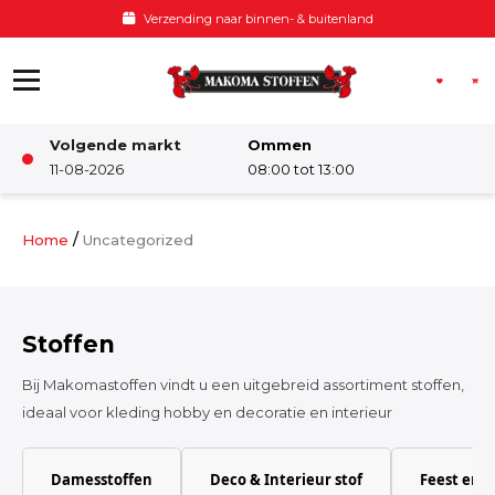
Ga naar de inhoud
Voor 12:00 besteld, zelfde dag verzonden
Volgende markt
Ommen
Winkel
11-08-2026
08:00 tot 13:00
Damesstoffen
/
Home
Uncategorized
Deco & Interieur stof
Stoffen
Kinderstoffen
Bij Makomastoffen vindt u een uitgebreid assortiment stoffen,
ideaal voor kleding hobby en decoratie en interieur
Kinderkamer
Damesstoffen
Deco & Interieur stof
Feest en 