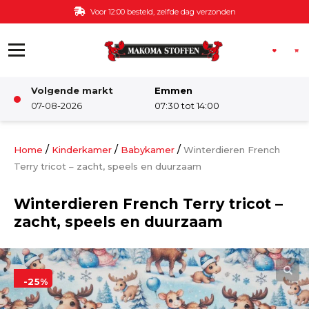
Ga naar de inhoud
Voor 12:00 besteld, zelfde dag verzonden
Volgende markt
Emmen
Winkel
07-08-2026
07:30 tot 14:00
Damesstoffen
/
/
/
Home
Kinderkamer
Babykamer
Winterdieren French
Terry tricot – zacht, speels en duurzaam
Deco & Interieur stof
Winterdieren French Terry tricot –
zacht, speels en duurzaam
Kinderstoffen
Kinderkamer
-25%