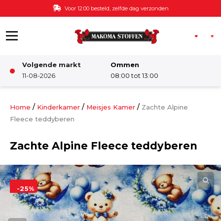
Ga naar de inhoud
Voor 12:00 besteld, zelfde dag verzonden
Volgende markt
Ommen
Winkel
11-08-2026
08:00 tot 13:00
Damesstoffen
/
/
/
Home
Kinderkamer
Meisjes Kamer
Zachte Alpine
Fleece teddyberen
Deco & Interieur stof
Zachte Alpine Fleece teddyberen
Kinderstoffen
-25%
Kinderkamer