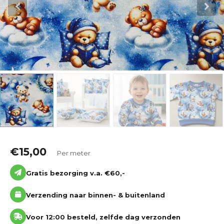
Katoen
Grootverbruik
Tijdpakker stof
€
15,00
Per meter
Gratis bezorging v.a. €60,-
Verzending naar binnen- & buitenland
Voor 12:00 besteld, zelfde dag verzonden