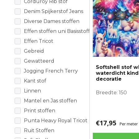
Corduroy Rib stof
gekozen
worden
Denim Spijkerstof Jeans
op
Diverse Dames stoffen
de
Effen stoffen uni Basisstoffen
productpagina
Effen Tricot
Gebreid
Gewatteerd
Softshell stof w
Jogging French Terry
waterdicht kind
decoratie
Kant stof
Linnen
Breedte: 150
Mantel en Jas stoffen
Print stoffen
Punta Heavy Royal Tricot
€
17,95
Per meter
Ruit Stoffen