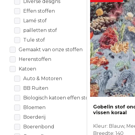
Diverse designs
Effen stoffen
Lamé stof
pailletten stof
Tule stof
Gemaakt van onze stoffen
Herenstoffen
Katoen
Auto & Motoren
BB Ruiten
Biologisch katoen effen stof
Gobelin stof on
Bloemen
vissen koraal
Boerderij
Kleur: Blauw, Me
Boerenbond
Breedte: 140