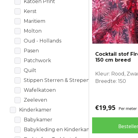
Katoen Print
Kerst
Maritiem
Molton
Oud - Hollands
Pasen
Cocktail stof Fi
150 cm breed
Patchwork
Quilt
Kleur: Rood, Zwa
Stippen Sterren & Strepen
Breedte: 150
Wafelkatoen
Zeeleven
€
19,95
Per meter
Kinderkamer
Babykamer
Bestelle
Babykleding en Kinderkamer