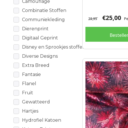
Camouflage
Combinatie Stoffen
€
25,00
Pe
29,95
Communiekleding
Dierenprint
Bestelle
Digitaal Geprint
Disney en Sprookjes stoffen
Diverse Designs
Extra Breed
Fantasie
Flanel
Fruit
Gewatteerd
Hartjes
Hydrofiel Katoen