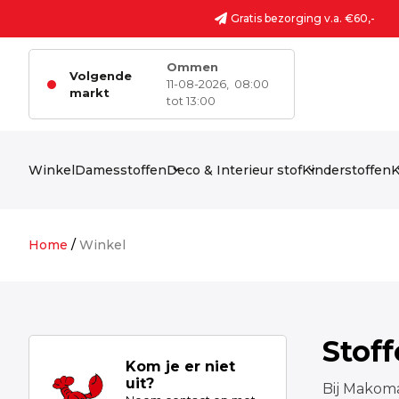
Ga naar de inhoud
Gratis bezorging v.a. €60,-
Ommen
Volgende
11-08-2026,
08:00
markt
tot 13:00
Winkel
Damesstoffen
Deco & Interieur stof
Kinderstoffen
K
Home
/
Winkel
Stof
Kom je er niet
uit?
Bij Makoma