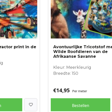
ractor print in de
Avontuurlijke Tricotstof m
Wilde Roofdieren van de
Afrikaanse Savanne
ig
Kleur: Meerkleurig
Breedte: 150
€
14,95
Per meter
n
Bestellen