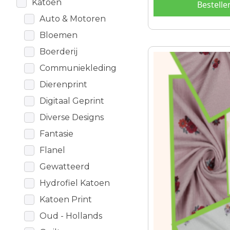
Katoen
Bestelle
Auto & Motoren
Bloemen
Boerderij
Dit
Communiekleding
product
heeft
Dierenprint
meerdere
Digitaal Geprint
variaties.
Diverse Designs
Deze
optie
Fantasie
kan
Flanel
gekozen
Gewatteerd
worden
op
Hydrofiel Katoen
de
Katoen Print
productpagina
Oud - Hollands