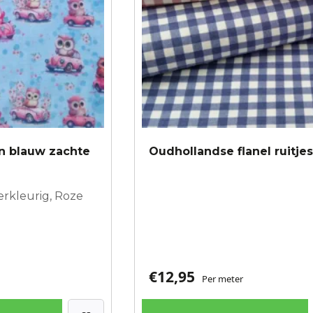
gekozen
worden
op
de
productpagina
en blauw zachte
Oudhollandse flanel ruitje
erkleurig, Roze
€
12,95
Per meter