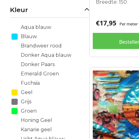
Breedte: 150
Kleur
€
17,95
Per meter
Aqua blauw
Blauw
Bestelle
Brandweer rood
Donker Aqua blauw
Donker Paars
Emerald Groen
Fuchsia
Geel
Grijs
Groen
Honing Geel
Kanarie geel
Licht Aqua blauw