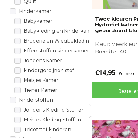
Quilt
Kinderkamer
Twee kleuren P
Babykamer
Hydrofiel katoe
geborduurd bl
Babykleding en Kinderkamer
Broderie en Wiegbekleding
Kleur: Meerkleuri
Effen stoffen kinderkamer
Breedte: 140
Jongens Kamer
kindergordijnen stof
€
14,95
Per meter
Meisjes Kamer
Tiener Kamer
Bestelle
Kinderstoffen
Jongens Kleding Stoffen
Meisjes Kleding Stoffen
Tricotstof kinderen