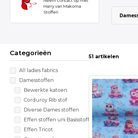
Neem contact op met
Harry van Makoma
Stoffen
Damess
Categorieën
51 artikelen
All ladies fabrics
Damesstoffen
Bewerkte katoen
Corduroy Rib stof
Diverse Dames stoffen
Effen stoffen uni Basisstoffen
Effen Tricot