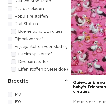
Nieuwe producten
Patroonbladen
Populaire stoffen
Ruit Stoffen
Boerenbond BB ruitjes
Tijdpakker stof
Vrijetijd stoffen voor kleding
Denim Spijkerstof
Diversen stoffen
Effen stoffen diverse doeleinden
Breedte
Ooievaar brengt
baby’s Tricotst
creaties
140
150
Kleur: Meerkleur