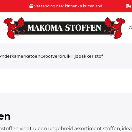
Verzending naar binnen- & buitenland
O
inderkamer
Katoen
Grootverbruik
Tijdpakker stof
fen
stoffen vindt u een uitgebreid assortiment stoffen, idea