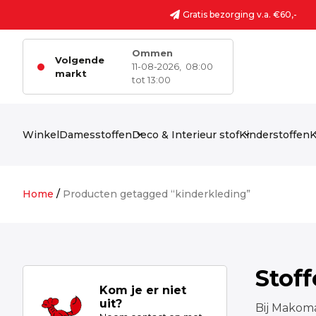
Ga naar de inhoud
Gratis bezorging v.a. €60,-
Ommen
Volgende
11-08-2026,
08:00
markt
tot 13:00
Winkel
Damesstoffen
Deco & Interieur stof
Kinderstoffen
K
Home
/
Producten getagged “kinderkleding”
Stof
Kom je er niet
uit?
Bij Makoma