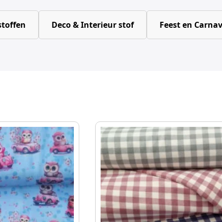
toffen
Deco & Interieur stof
Feest en Carnav
Dit
product
heeft
meerdere
variaties.
Deze
optie
kan