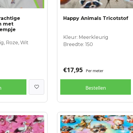
rachtige
Happy Animals Tricotstof
n met
oempje
Kleur: Meerkleurig
g, Roze, Wit
Breedte: 150
€
17,95
Per meter
n
Bestellen