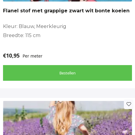
vriendjes
Flanel stof met grappige zwart wit bonte koeien
Stof geschikt voor
babykleding, Babynest, Badkleding, Boxkleed, Decoratie,
Kleur: Blauw, Meerkleurig
Kinderkamer, Kinderkleding
Breedte: 115 cm
€
10,95
Per meter
Bestellen