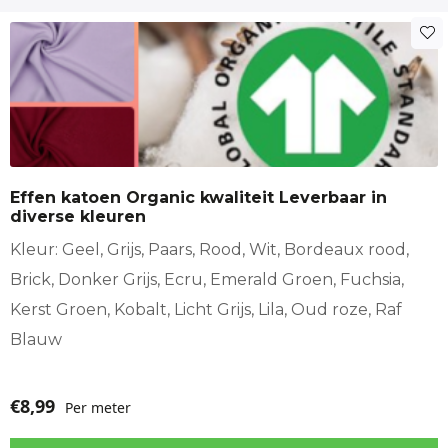
Dit
product
heeft
meerdere
variaties.
Deze
optie
Effen katoen Organic kwaliteit Leverbaar in
kan
diverse kleuren
gekozen
worden
Kleur: Geel, Grijs, Paars, Rood, Wit, Bordeaux rood,
op
Brick, Donker Grijs, Ecru, Emerald Groen, Fuchsia,
de
Kerst Groen, Kobalt, Licht Grijs, Lila, Oud roze, Raf
productpagina
Blauw
€
8,99
Per meter