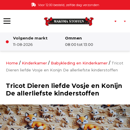
Ga naar de inhoud
Voor 12:00 besteld, zelfde dag verzonden
Volgende markt
Ommen
Winkel
11-08-2026
08:00 tot 13:00
Damesstoffen
/
/
/
Home
Kinderkamer
Babykleding en Kinderkamer
Tricot
Dieren liefde Vosje en Konijn De allerliefste kinderstoffen
Deco & Interieur stof
Tricot Dieren liefde Vosje en Konijn
De allerliefste kinderstoffen
Kinderstoffen
Kinderkamer