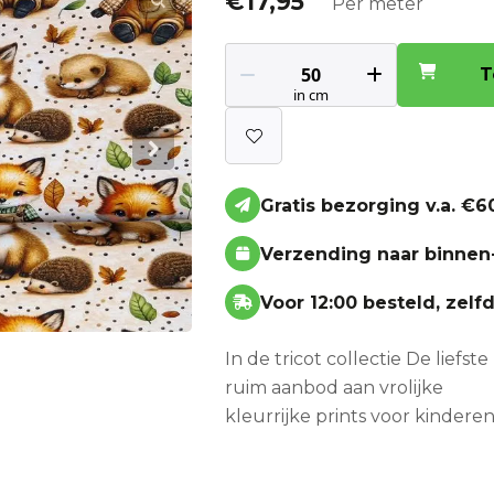
€
17,95
Per meter
T
Gratis bezorging v.a. €60
Verzending naar binnen
Voor 12:00 besteld, zel
In de tricot collectie De lief
ruim aanbod aan vrolijke
kleurrijke prints voor kinderen