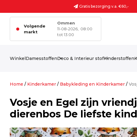
Ga naar de inhoud
Gratis bezorging v.a. €60,-
Ommen
Volgende
11-08-2026,
08:00
markt
tot 13:00
Winkel
Damesstoffen
Deco & Interieur stof
Kinderstoffen
K
Home
/
Kinderkamer
/
Babykleding en Kinderkamer
/
Vos
Vosje en Egel zijn vriendj
dierenbos De liefste kin