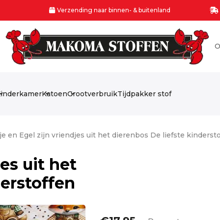
Verzending naar binnen- & buitenland
O
inderkamer
Katoen
Grootverbruik
Tijdpakker stof
je en Egel zijn vriendjes uit het dierenbos De liefste kinderst
es uit het
derstoffen