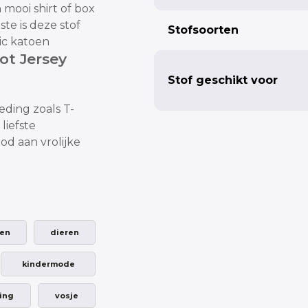
 mooi shirt of box
te is deze stof
Stofsoorten
ic katoen
cot Jersey
Stof geschikt voor
leding
zoals T-
 liefste
d aan vrolijke
fen
dieren
kindermode
ing
vosje