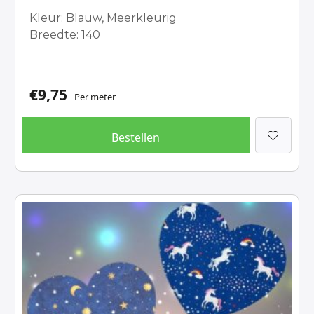
Kleur: Blauw, Meerkleurig
Breedte: 140
€
9,75
Per meter
Bestellen
Dit
product
heeft
meerdere
variaties.
Deze
optie