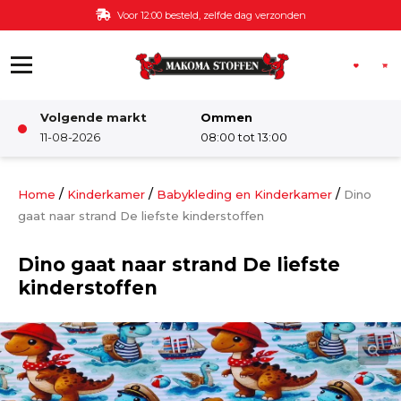
Ga naar de inhoud
Voor 12:00 besteld, zelfde dag verzonden
Volgende markt
Ommen
Winkel
11-08-2026
08:00 tot 13:00
Damesstoffen
/
/
/
Home
Kinderkamer
Babykleding en Kinderkamer
Dino
gaat naar strand De liefste kinderstoffen
Deco & Interieur stof
Dino gaat naar strand De liefste
kinderstoffen
Kinderstoffen
Kinderkamer