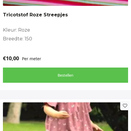
Tricot
Tricotstof Roze Streepjes
Stof geschikt voor
babykleding, Babynest, Badkleding, Boxkleed, Decoratie,
Kleur: Roze
Kinderkamer, Kinderkleding
Breedte: 150
€
10,00
Per meter
Bestellen