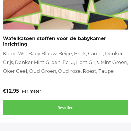
heeft
meerdere
variaties.
Deze
optie
Wafelkatoen stoffen voor de babykamer
kan
inrichting
gekozen
worden
Kleur: Wit, Baby Blauw, Beige, Brick, Camel, Donker
op
Grijs, Donker Mint Groen, Ecru, Licht Grijs, Mint Groen,
de
Oker Geel, Oud Groen, Oud roze, Roest, Taupe
productpagina
€
12,95
Per meter
Bestellen