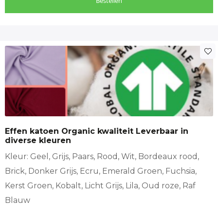
Bestellen
Dit
product
heeft
meerdere
variaties.
Deze
optie
Effen katoen Organic kwaliteit Leverbaar in
kan
diverse kleuren
gekozen
worden
Kleur: Geel, Grijs, Paars, Rood, Wit, Bordeaux rood,
op
Brick, Donker Grijs, Ecru, Emerald Groen, Fuchsia,
de
Kerst Groen, Kobalt, Licht Grijs, Lila, Oud roze, Raf
productpagina
Blauw