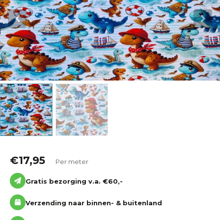
Katoen
Grootverbruik
Tijdpakker stof
€
17,95
Per meter
Gratis bezorging v.a. €60,-
Verzending naar binnen- & buitenland