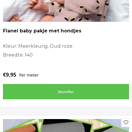
Flanel baby pakje met hondjes
Kleur: Meerkleurig, Oud roze
Breedte: 140
€
9,95
Per meter
Bestellen
Dit
product