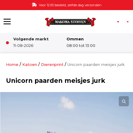
Ga naar de inhoud
Voor 12:00 besteld, zelfde dag verzonden
Volgende markt
Ommen
Winkel
11-08-2026
08:00 tot 13:00
Damesstoffen
/
/
/
Home
Katoen
Dierenprint
Unicorn paarden meisjes jurk
Unicorn paarden meisjes jurk
Deco & Interieur stof
Kinderstoffen
Kinderkamer