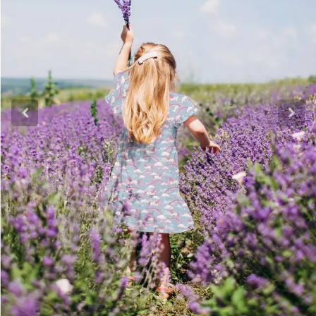
Katoen
Grootverbruik
Tijdpakker stof