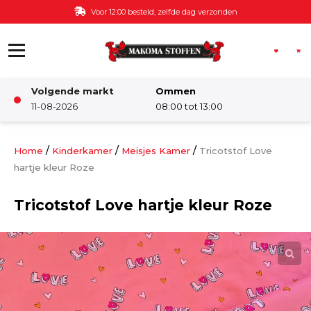
Ga naar de inhoud
Voor 12:00 besteld, zelfde dag verzonden
Volgende markt
Ommen
Winkel
11-08-2026
08:00 tot 13:00
Damesstoffen
/
/
/
Home
Kinderkamer
Meisjes Kamer
Tricotstof Love
hartje kleur Roze
Deco & Interieur stof
Tricotstof Love hartje kleur Roze
Kinderstoffen
Kinderkamer