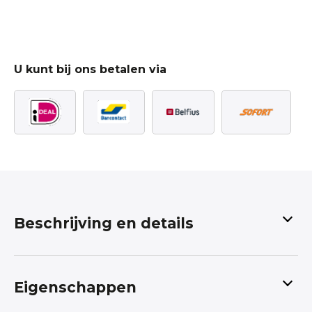
U kunt bij ons betalen via
Beschrijving en details
De Aller Liefste Zelfmaakmode met Tricot
Eigenschappen
Stof en Poedel Hondje Design
Ontdek de schattigste tricot stof met een Poedel