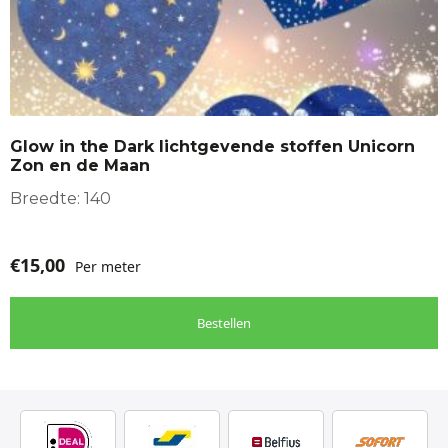
product
heeft
meerdere
variaties.
Deze
optie
Glow in the Dark lichtgevende stoffen Unicorn
kan
Zon en de Maan
gekozen
worden
Breedte: 140
op
de
€
15,00
Per meter
productpagina
Bestellen