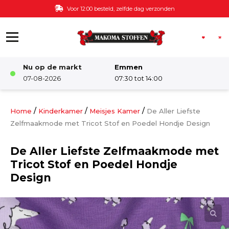
Ga naar de inhoud
Voor 12:00 besteld, zelfde dag verzonden
Nu op de markt
Emmen
Winkel
07-08-2026
07:30 tot 14:00
Damesstoffen
/
/
/
Home
Kinderkamer
Meisjes Kamer
De Aller Liefste
Zelfmaakmode met Tricot Stof en Poedel Hondje Design
Deco & Interieur stof
De Aller Liefste Zelfmaakmode met
Tricot Stof en Poedel Hondje
Kinderstoffen
Design
Kinderkamer