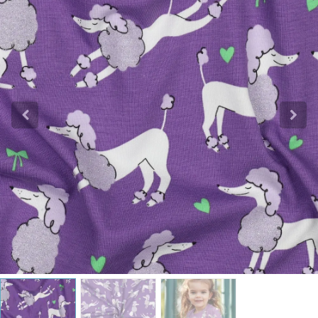
Katoen
Grootverbruik
Tijdpakker stof