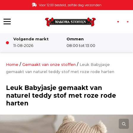
Ga naar de inhoud
Voor 12:00 besteld, zelfde dag verzonden
Volgende markt
Ommen
Winkel
11-08-2026
08:00 tot 13:00
Damesstoffen
/
/
Home
Gemaakt van onze stoffen
Leuk Babyjasje
gemaakt van naturel teddy stof met roze rode harten
Deco & Interieur stof
Leuk Babyjasje gemaakt van
naturel teddy stof met roze rode
Kinderstoffen
harten
Kinderkamer