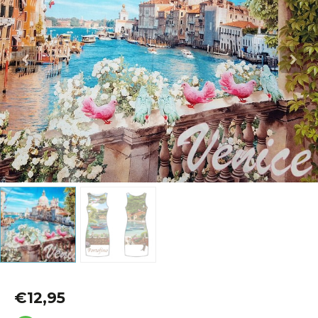
Katoen
Grootverbruik
Tijdpakker stof
€
12,95