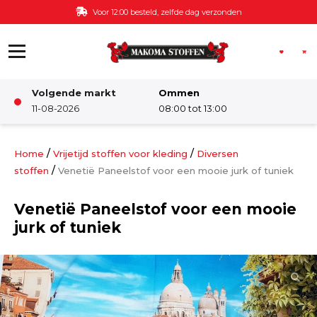
Ga naar de inhoud
Voor 12:00 besteld, zelfde dag verzonden
Volgende markt
Ommen
Winkel
11-08-2026
08:00 tot 13:00
Damesstoffen
/
/
Home
Vrijetijd stoffen voor kleding
Diversen
/
stoffen
Venetië Paneelstof voor een mooie jurk of tuniek
Deco & Interieur stof
Venetië Paneelstof voor een mooie
jurk of tuniek
Kinderstoffen
Kinderkamer