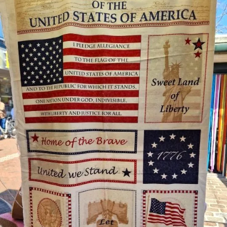
Katoen
Grootverbruik
Tijdpakker stof