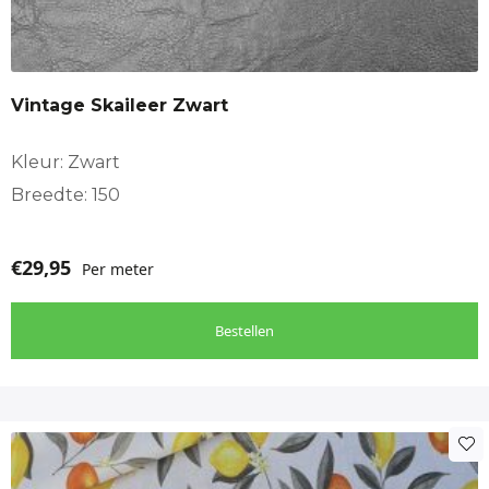
Ook geschikt voor banners, panelen en creatieve
naaiprojecten
Vintage Skaileer Zwart
Perfect voor een interieur met een historische of Amerikaanse
stijl
Kleur: Zwart
Breedte: 150
Belangrijke details
€
29,95
Per meter
Kleurvast en duurzaam
Bestellen
Makkelijk te verwerken
Uniek decoratief paneel met karakter