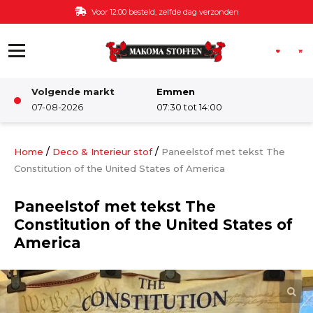
Ga naar de inhoud
Voor 12:00 besteld, zelfde dag verzonden
Volgende markt
Emmen
Winkel
07-08-2026
07:30 tot 14:00
Damesstoffen
/
/
Home
Deco & Interieur stof
Paneelstof met tekst The
Constitution of the United States of America
Deco & Interieur stof
Paneelstof met tekst The
Constitution of the United States of
Kinderstoffen
America
Kinderkamer