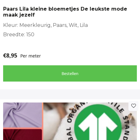
Paars Lila kleine bloemetjes De leukste mode
maak jezelf
Kleur: Meerkleurig, Paars, Wit, Lila
Breedte: 150
€
8,95
Per meter
Bestellen
Dit
product
heeft
meerdere
variaties.