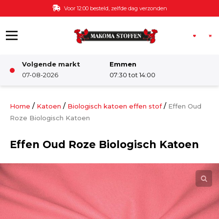
Ga naar de inhoud
Voor 12:00 besteld, zelfde dag verzonden
Volgende markt
Emmen
Winkel
07-08-2026
07:30 tot 14:00
Damesstoffen
/
/
/
Home
Katoen
Biologisch katoen effen stof
Effen Oud
Roze Biologisch Katoen
Deco & Interieur stof
Effen Oud Roze Biologisch Katoen
Kinderstoffen
Kinderkamer