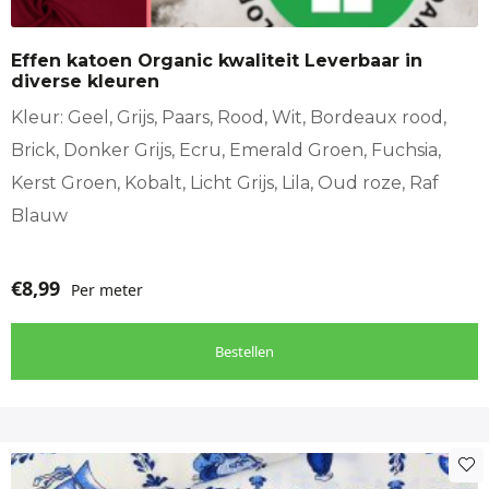
Deze
optie
Effen katoen Organic kwaliteit Leverbaar in
kan
diverse kleuren
gekozen
worden
Kleur: Geel, Grijs, Paars, Rood, Wit, Bordeaux rood,
op
Brick, Donker Grijs, Ecru, Emerald Groen, Fuchsia,
de
Kerst Groen, Kobalt, Licht Grijs, Lila, Oud roze, Raf
productpagina
Blauw
€
8,99
Per meter
Bestellen