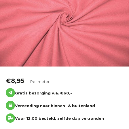
Katoen
Grootverbruik
Tijdpakker stof
€
8,95
Per meter
Gratis bezorging v.a. €60,-
Verzending naar binnen- & buitenland
Voor 12:00 besteld, zelfde dag verzonden