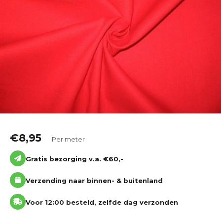
Katoen
Grootverbruik
Tijdpakker stof
€
8,95
Per meter
Gratis bezorging v.a. €60,-
Verzending naar binnen- & buitenland
Voor 12:00 besteld, zelfde dag verzonden