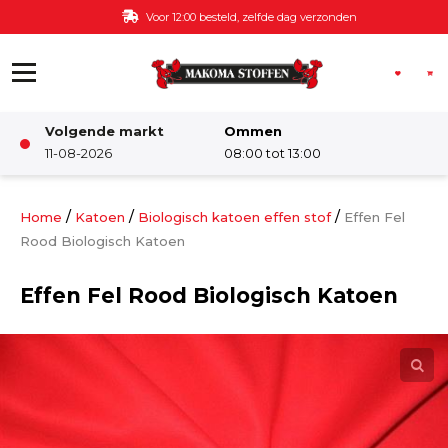
Ga naar de inhoud
Voor 12:00 besteld, zelfde dag verzonden
Volgende markt
Ommen
Winkel
11-08-2026
08:00 tot 13:00
Damesstoffen
/
/
/
Home
Katoen
Biologisch katoen effen stof
Effen Fel
Rood Biologisch Katoen
Deco & Interieur stof
Effen Fel Rood Biologisch Katoen
Kinderstoffen
Kinderkamer