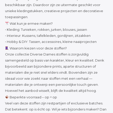
Katoen
beschikbaar zijn. Daardoor zijn ze uitermate geschikt voor
unieke kledingstukken, creatieve projecten en decoratieve
toepassingen.
Grootverbruik
Wat kun je ermee maken?
• Kleding: Tunieken, rokken, jurken, blouses, jassen
• Interieur: Kussens, tafelkleden, gordijnen, zitzakken
Tijdpakker stof
• Hobby & DIY: Tassen, accessoires, kleine naaiprojecten
Waarom kiezen voor deze stoffen?
Onze collectie Diverse Dames stoffen is zorgvuldig
samengesteld op basis van karakter, kleur en kwaliteit. Denk
bijvoorbeeld aan bijzondere prints, aparte structuren of
materialen die je niet snel elders vindt. Bovendien zijn ze
ideaal voor wie zoekt naar stoffen met een verhaal —
materialen die je ontwerp een persoonlijke touch geven.
Hoewel het aanbod wisselt, blijft de kwaliteit altijd hoog.
Beperkte voorraad – op = op
Veel van deze stoffen zijn restpartijen of exclusieve batches.
Dat betekent: op is écht op. Wil je iets bijzonders maken? Dan