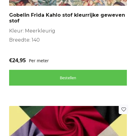
Gobelin Frida Kahlo stof kleurrijke geweven
stof
Kleur: Meerkleurig
Breedte: 140
€
24,95
Per meter
Bestellen
Dit
product
heeft
meerdere