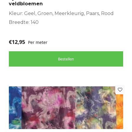
veldbloemen
Kleur: Geel, Groen, Meerkleurig, Paars, Rood
Breedte: 140
€
12,95
Per meter
Bestellen
Dit
product
heeft
meerdere
variaties.
Deze