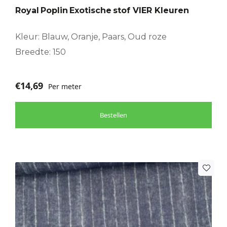
optie
Royal Poplin Exotische stof VIER Kleuren
kan
gekozen
worden
Kleur: Blauw, Oranje, Paars, Oud roze
op
Breedte: 150
de
productpagina
€
14,69
Per meter
Bestellen