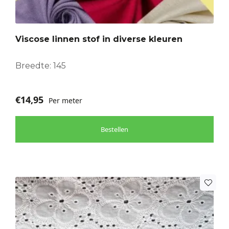
variaties.
Deze
optie
Viscose linnen stof in diverse kleuren
kan
gekozen
worden
Breedte: 145
op
de
€
14,95
Per meter
productpagina
Bestellen