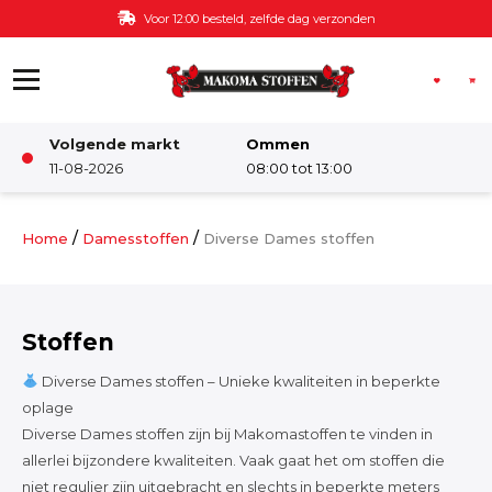
Ga naar de inhoud
Gratis bezorging v.a. €60,-
Volgende markt
Ommen
Winkel
11-08-2026
08:00 tot 13:00
Damesstoffen
/
/
Home
Damesstoffen
Diverse Dames stoffen
Deco & Interieur stof
Stoffen
Kinderstoffen
Diverse Dames stoffen – Unieke kwaliteiten in beperkte
oplage
Diverse Dames stoffen zijn bij Makomastoffen te vinden in
Kinderkamer
allerlei bijzondere kwaliteiten. Vaak gaat het om stoffen die
niet regulier zijn uitgebracht en slechts in beperkte meters