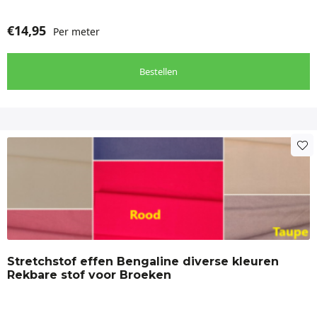
terechtkunt voor alles wat met hoogwaardige
dameskleding te maken heeft.
€
14,95
Per meter
Bestellen
Dit
product
heeft
meerdere
variaties.
Deze
optie
Stretchstof effen Bengaline diverse kleuren
kan
Rekbare stof voor Broeken
gekozen
worden
op