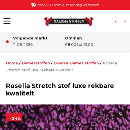
Ga naar de inhoud
Voor 12:00 besteld, zelfde dag verzonden
Volgende markt
Ommen
Winkel
11-08-2026
08:00 tot 13:00
Damesstoffen
/
/
/
Home
Damesstoffen
Diverse Dames stoffen
Rosella
Stretch stof luxe rekbare kwaliteit
Deco & Interieur stof
Rosella Stretch stof luxe rekbare
kwaliteit
Kinderstoffen
Kinderkamer
-24%