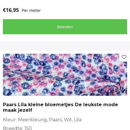
de
€
16,95
Per meter
productpagina
Bestellen
Paars Lila kleine bloemetjes De leukste mode
maak jezelf
Kleur: Meerkleurig, Paars, Wit, Lila
Breedte: 150