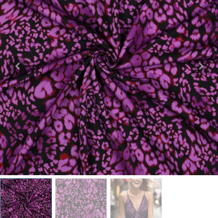
Katoen
Grootverbruik
Tijdpakker stof