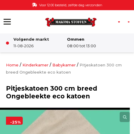
Ga naar de inhoud
Voor 12:00 besteld, zelfde dag verzonden
Volgende markt
Ommen
Winkel
11-08-2026
08:00 tot 13:00
Damesstoffen
/
/
/
Home
Kinderkamer
Babykamer
Pitjeskatoen 300 cm
breed Ongebleekte eco katoen
Deco & Interieur stof
Pitjeskatoen 300 cm breed
Ongebleekte eco katoen
Kinderstoffen
Kinderkamer
-25%