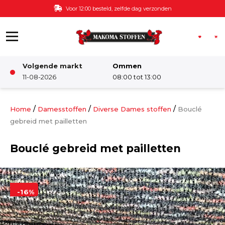
Ga naar de inhoud
Voor 12:00 besteld, zelfde dag verzonden
Volgende markt
Ommen
Winkel
11-08-2026
08:00 tot 13:00
Damesstoffen
/
/
/
Home
Damesstoffen
Diverse Dames stoffen
Bouclé
gebreid met pailletten
Deco & Interieur stof
Bouclé gebreid met pailletten
Kinderstoffen
-16%
Kinderkamer