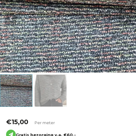
Katoen
Grootverbruik
Tijdpakker stof
€
15,00
Per meter
Gratis bezorging v.a. €60,-