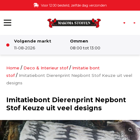
Ga naar de inhoud
Gratis bezorging v.a. €60,-
Volgende markt
Ommen
Winkel
11-08-2026
08:00 tot 13:00
Damesstoffen
/
/
Home
Deco & Interieur stof
Imitatie bont
/
stof
Imitatiebont Dierenprint Nepbont Stof Keuze uit veel
designs
Deco & Interieur stof
Imitatiebont Dierenprint Nepbont
Kinderstoffen
Stof Keuze uit veel designs
Kinderkamer