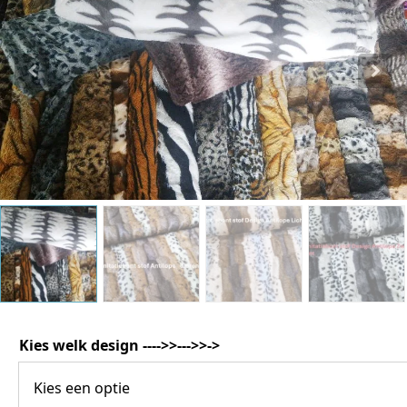
Katoen
Grootverbruik
Tijdpakker stof
Kies welk design ---->>--->>->