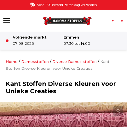
Ga naar de inhoud
Voor 12:00 besteld, zelfde dag verzonden
Volgende markt
Emmen
Winkel
07-08-2026
07:30 tot 14:00
Damesstoffen
/
/
/
Home
Damesstoffen
Diverse Dames stoffen
Kant
Stoffen Diverse Kleuren voor Unieke Creaties
Deco & Interieur stof
Kant Stoffen Diverse Kleuren voor
Unieke Creaties
Kinderstoffen
Kinderkamer