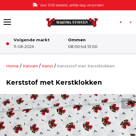
Ga naar de inhoud
Voor 12:00 besteld, zelfde dag verzonden
Volgende markt
Ommen
Winkel
11-08-2026
08:00 tot 13:00
Damesstoffen
/
/
/
Home
Katoen
Kerst
Kerststof met Kerstklokken
Kerststof met Kerstklokken
Deco & Interieur stof
Kinderstoffen
Kinderkamer