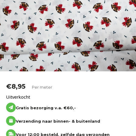
Katoen
Grootverbruik
Tijdpakker stof
€
8,95
Per meter
Uitverkocht
Gratis bezorging v.a. €60,-
Verzending naar binnen- & buitenland
Voor 12:00 besteld, zelfde dag verzonden