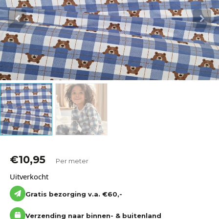
Katoen
Grootverbruik
Tijdpakker stof
€
10,95
Per meter
Uitverkocht
Gratis bezorging v.a. €60,-
Verzending naar binnen- & buitenland