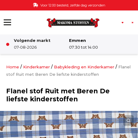
Ga naar de inhoud
Voor 12:00 besteld, zelfde dag verzonden
Volgende markt
Emmen
Winkel
07-08-2026
07:30 tot 14:00
Damesstoffen
/
/
/
Home
Kinderkamer
Babykleding en Kinderkamer
Flanel
stof Ruit met Beren De liefste kinderstoffen
Deco & Interieur stof
Flanel stof Ruit met Beren De
liefste kinderstoffen
Kinderstoffen
Kinderkamer