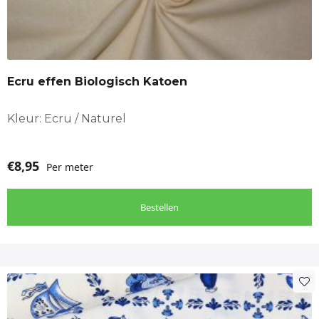
Stofsoorten
ledikantlakentje
Meisjeskleding
Flanel
Pyjama
woonkussens
Ecru effen Biologisch Katoen
Stof geschikt voor
Babykamer, babykleding, Babynest, Blouse kinderen,
Kleur: Ecru / Naturel
Boxkleed, Dekbed, Interieur aankleding, Kindergordijnen,
Kinderkleding, kindernachtkleding, Ledikantlaken, Pyjama
€
8,95
Per meter
Bestellen