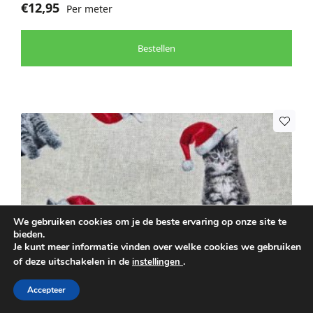
€
12,95
Per meter
Bestellen
We gebruiken cookies om je de beste ervaring op onze site te
bieden.
Kerststof met Kerstpoesen
Je kunt meer informatie vinden over welke cookies we gebruiken
of deze uitschakelen in de
.
instellingen
Kleur: Meerkleurig, Naturel
Accepteer
Breedte: 140