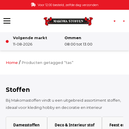
Ga naar de inhoud
Gratis bezorging v.a. €60,-
Volgende markt
Ommen
Winkel
11-08-2026
08:00 tot 13:00
Damesstoffen
/
Home
Producten getagged “tas”
Deco & Interieur stof
Stoffen
Kinderstoffen
Bij Makomastoffen vindt u een uitgebreid assortiment stoffen,
ideaal voor kleding hobby en decoratie en interieur
Kinderkamer
Damesstoffen
Deco & Interieur stof
Feest en 