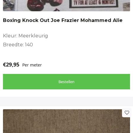
Bekleding, Boot interieur, Camper interieur, Caravan
interieur, Decoratie, Gordijnen, Grand-Foulard, Hobby,
Boxing Knock Out Joe Frazier Mohammed Alie
Interieur aankleding, Tas, woondecoratie, Woonkussen
Totaal:
Kleur: Meerkleurig
cm
Breedte: 140
€
29,95
Per meter
Bestellen