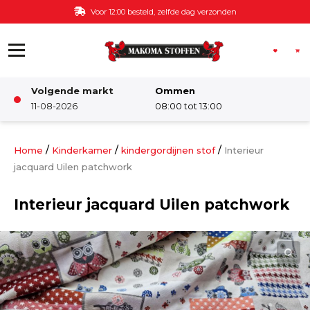
Ga naar de inhoud
Voor 12:00 besteld, zelfde dag verzonden
Volgende markt
Ommen
Winkel
11-08-2026
08:00 tot 13:00
Damesstoffen
/
/
/
Home
Kinderkamer
kindergordijnen stof
Interieur
jacquard Uilen patchwork
Deco & Interieur stof
Interieur jacquard Uilen patchwork
Kinderstoffen
Kinderkamer