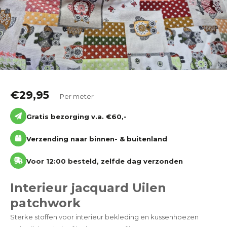
Katoen
Grootverbruik
Tijdpakker stof
€
29,95
Per meter
Gratis bezorging v.a. €60,-
Verzending naar binnen- & buitenland
Voor 12:00 besteld, zelfde dag verzonden
Interieur jacquard Uilen
patchwork
Sterke stoffen voor interieur bekleding en kussenhoezen