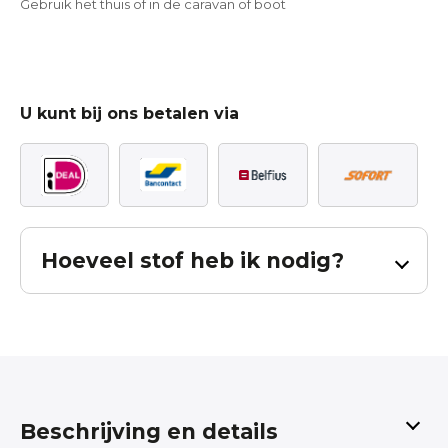
Gebruik het thuis of in de caravan of boot
U kunt bij ons betalen via
Hoeveel stof heb ik nodig?
Bereken hoeveel stof u nodig heeft voor
uw gordijnen.
De berekening is inclusief patroon verval en inclusief zoom. Bij
Beschrijving en details
een effen stof dient u 65cm per baan in mindering te brengen.