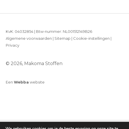
KvK: 04032854 | Btw-nummer: NL001512149B26
Algemene voorwaarden
|
Sitemap
|
Cookie-instellingen
|
Privacy
© 2026, Makoma Stoffen
Een
Webba
website
We gebruiken cookies om je de beste ervaring op onze site te