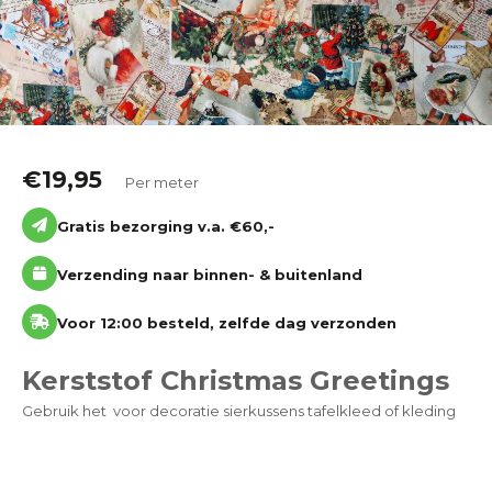
Katoen
Grootverbruik
Tijdpakker stof
€
19,95
Per meter
Gratis bezorging v.a. €60,-
Verzending naar binnen- & buitenland
Voor 12:00 besteld, zelfde dag verzonden
Kerststof Christmas Greetings
Gebruik het voor decoratie sierkussens tafelkleed of kleding