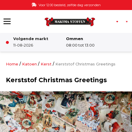
Ga naar de inhoud
Voor 12:00 besteld, zelfde dag verzonden
Volgende markt
Ommen
Winkel
11-08-2026
08:00 tot 13:00
Damesstoffen
/
/
/
Home
Katoen
Kerst
Kerststof Christmas Greetings
Kerststof Christmas Greetings
Deco & Interieur stof
Kinderstoffen
Kinderkamer