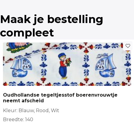
Kwaliteit panama katoen digitaal geprint
Breedte
decoratie
Hobby
interieur
Maak je bestelling
140
Kerststof
keukenschort
sierkussen
compleet
Stofsoorten
tafelkleed
tas
Katoen
Stof geschikt voor
Decoratie, Gordijnen, Interieur aankleding, keukenschort,
Sierkussens, Tafelkleed
Oudhollandse tegeltjesstof boerenvrouwtje
neemt afscheid
Kleur: Blauw, Rood, Wit
Breedte: 140