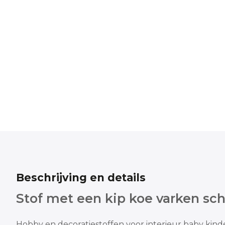
Beschrijving en details
Stof met een kip koe varken sc
Hobby en decoratiestoffen voor interieur baby kin