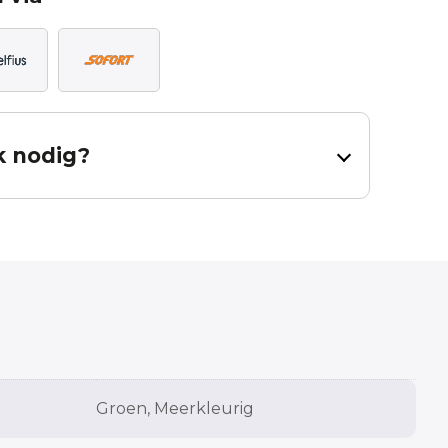
k nodig?
dig heeft voor uw gordijnen.
al en inclusief zoom. Bij een effen stof dient u 65cm per baan
ning is een hulpmiddel, er kunnen geen rechten worden
 contact met ons op.
Measured height
Groen, Meerkleurig