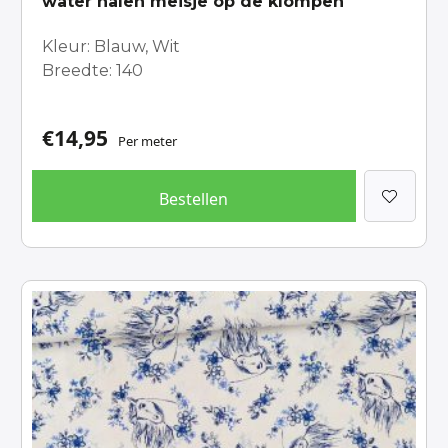
water halen meisje op de klompen
Kleur: Blauw, Wit
Breedte: 140
€
14,95
Per meter
Bestellen