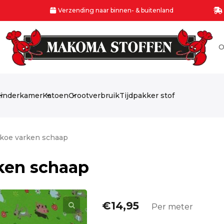
Verzending naar binnen- & buitenland
O
inderkamer
Katoen
Grootverbruik
Tijdpakker stof
 koe varken schaap
rken schaap
€
14,95
Per meter