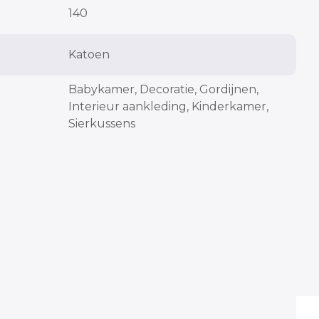
cm
cm
140
Katoen
cm
Babykamer, Decoratie, Gordijnen,
Interieur aankleding, Kinderkamer,
Sierkussens
cm