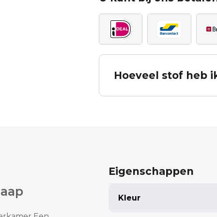
Hoeveel stof heb i
Bereken hoeveel stof u no
De berekening is inclusief patroon verv
in mindering te brengen. Deze bereke
ontleend. Komt u er niet uit, neem dan
Eigenschappen
haap
Measured width
Kleur
derkamer
Een