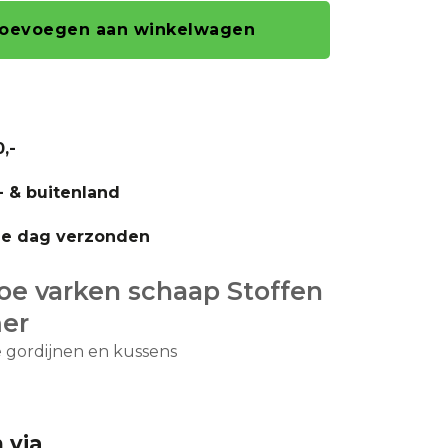
oevoegen aan winkelwagen
,-
- & buitenland
fde dag verzonden
oe varken schaap Stoffen
mer
e gordijnen en kussens
 via