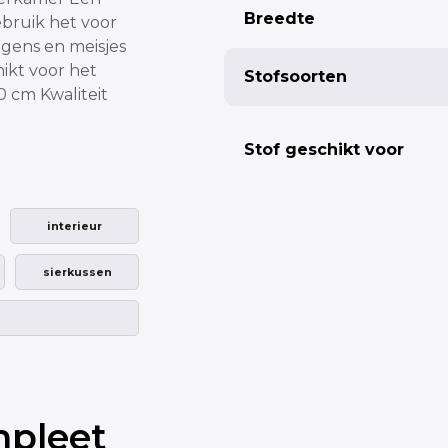
Breedte
bruik het voor
ngens en meisjes
Fabric width
hikt voor het
Stofsoorten
0 cm
Kwaliteit
Stof geschikt voor
Pleat
Single pleat
interieur
Butterfly pleat
sierkussen
Totaal:
mpleet