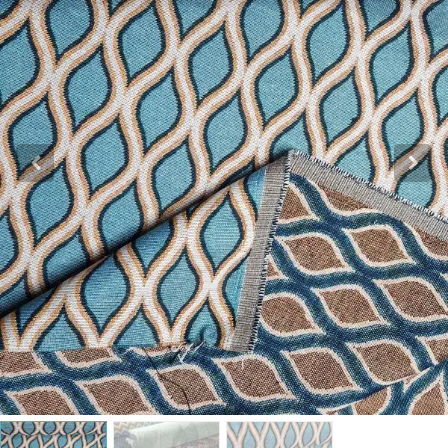
Katoen
Grootverbruik
Tijdpakker stof