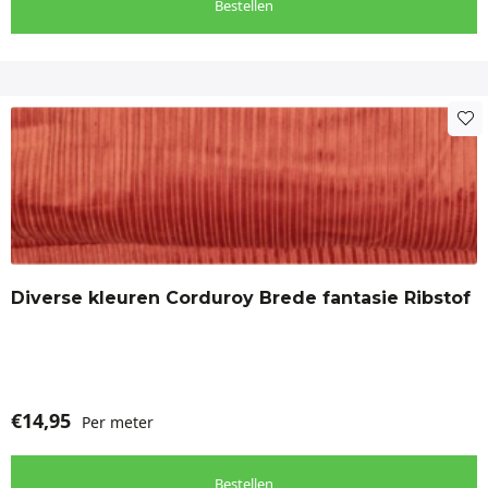
Bestellen
Dit
product
heeft
meerdere
variaties.
Deze
optie
Diverse kleuren Corduroy Brede fantasie Ribstof
kan
gekozen
worden
op
de
€
14,95
Per meter
productpagina
Bestellen