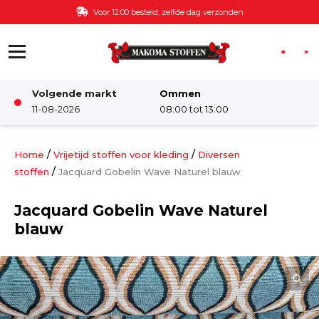
Ga naar de inhoud
Voor 12:00 besteld, zelfde dag verzonden
Volgende markt
Ommen
Winkel
11-08-2026
08:00 tot 13:00
Damesstoffen
/
/
Home
Vrijetijd stoffen voor kleding
Diversen
/
stoffen
Jacquard Gobelin Wave Naturel blauw
Deco & Interieur stof
Jacquard Gobelin Wave Naturel
blauw
Kinderstoffen
Kinderkamer