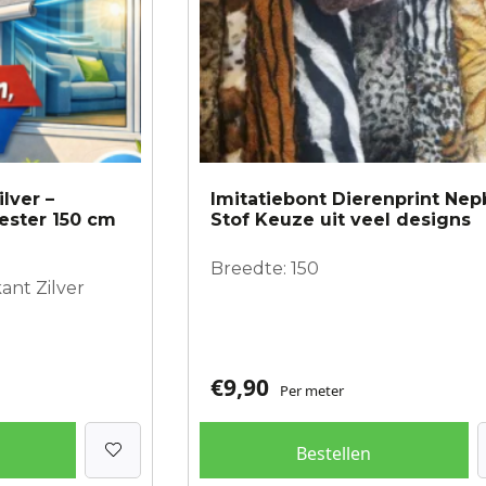
worden
op
de
productpagina
lver –
Imitatiebont Dierenprint Ne
yester 150 cm
Stof Keuze uit veel designs
Breedte: 150
ant Zilver
€
9,90
Per meter
Bestellen