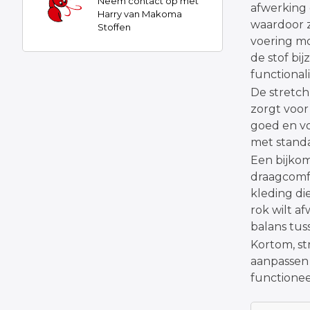
Neem contact op met
afwerking 
Harry van Makoma
waardoor z
Stoffen
voering mo
de stof bi
functionali
De stretch
zorgt voor
goed en vo
met standa
Een bijko
draagcomfo
kleding di
rok wilt a
balans tuss
Kortom, st
aanpassen 
functionee