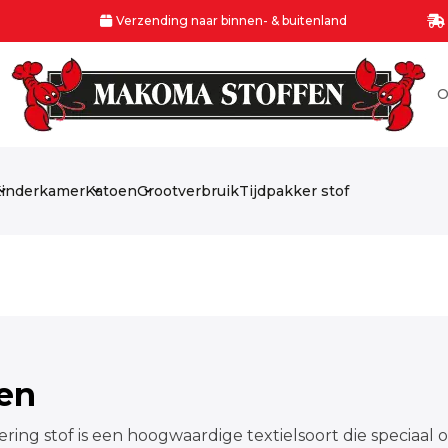
Verzending naar binnen- & buitenland
O
inderkamer
Katoen
Grootverbruik
Tijdpakker stof
fen
ering stof is een hoogwaardige textielsoort die speciaa