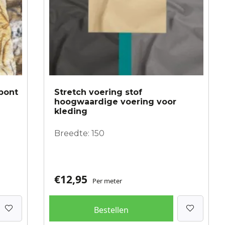
worden
op
de
productpagina
pbont
Stretch voering stof
hoogwaardige voering voor
kleding
Breedte: 150
€
12,95
Per meter
Bestellen