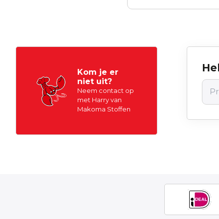
Hel
Kom je er
niet uit?
Neem contact op
met Harry van
Makoma Stoffen