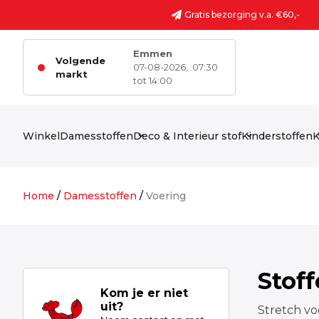
Ga naar de inhoud
Gratis bezorging v.a. €60,-
Emmen
Volgende
07-08-2026,
07:30
markt
tot 14:00
Winkel
Damesstoffen
Deco & Interieur stof
Kinderstoffen
K
Home
/
Damesstoffen
/
Voering
Stof
Kom je er niet
uit?
Stretch vo