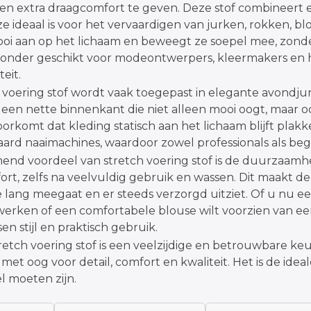
en extra draagcomfort te geven. Deze stof combineert el
e ideaal is voor het vervaardigen van jurken, rokken, bl
oi aan op het lichaam en beweegt ze soepel mee, zonder 
jzonder geschikt voor modeontwerpers, kleermakers en h
teit.
 voering stof wordt vaak toegepast in elegante avondjurk
 een nette binnenkant die niet alleen mooi oogt, maar oo
orkomt dat kleding statisch aan het lichaam blijft plak
ard naaimachines, waardoor zowel professionals als b
mend voordeel van stretch voering stof is de duurzaa
rt, zelfs na veelvuldig gebruik en wassen. Dit maakt d
e lang meegaat en er steeds verzorgd uitziet. Of u nu ee
fwerken of een comfortabele blouse wilt voorzien van ee
en stijl en praktisch gebruik.
retch voering stof is een veelzijdige en betrouwbare ke
met oog voor detail, comfort en kwaliteit. Het is de ide
l moeten zijn.