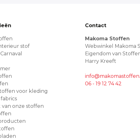
ieën
Contact
offen
Makoma Stoffen
terieur stof
Webwinkel Makoma S
 Carnaval
Eigendom van Stoffe
Harry Kreeft
amer
offen
info@makomastoffen.
ffen
06 - 19 12 74 42
 stoffen voor kleding
 fabrics
van onze stoffen
ffen
producten
toffen
bladen