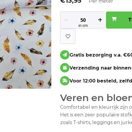
€
13,95
Per meter
T
Gratis bezorging v.a. €60
Verzending naar binnen
Voor 12:00 besteld, zel
Veren en blo
Comfortabel en kleurrijk zijn o
Het is een zeer populaire sto
zoals T-shirts, leggings en jurk