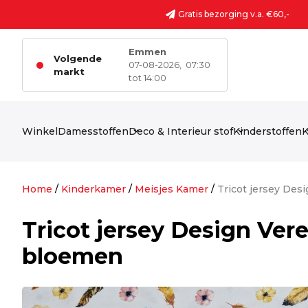
Ga naar de inhoud
Gratis bezorging v.a. €60,-
Emmen
Volgende
07-08-2026,
07:30
markt
tot 14:00
Winkel
Damesstoffen
Deco & Interieur stof
Kinderstoffen
K
Home
/
Kinderkamer
/
Meisjes Kamer
/
Tricot jersey Des
Tricot jersey Design Ver
bloemen