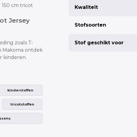
 150 cm tricot
Kwaliteit
cot Jersey
Stofsoorten
leding
zoals T-
Stof geschikt voor
van Makoma ontdek
or kinderen.
kinderstoffen
tricotstoffen
ssens