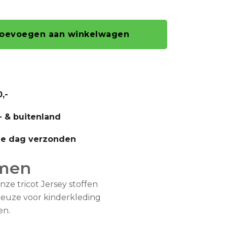
oevoegen aan winkelwagen
,-
- & buitenland
fde dag verzonden
emen
nze tricot Jersey stoffen
fkeuze voor kinderkleding
en.