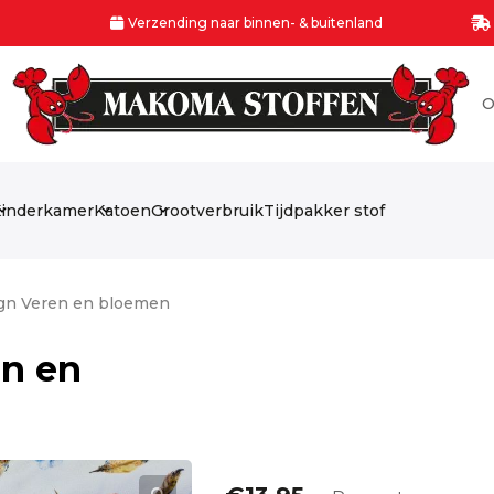
Verzending naar binnen- & buitenland
O
inderkamer
Katoen
Grootverbruik
Tijdpakker stof
ign Veren en bloemen
en en