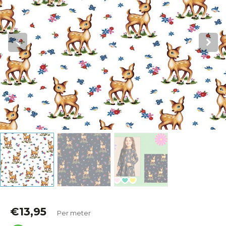
Katoen
Grootverbruik
Tijdpakker stof
€
13,95
Per meter