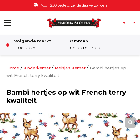
Ga naar de inhoud
Voor 12:00 besteld, zelfde dag verzonden
Volgende markt
Ommen
Winkel
11-08-2026
08:00 tot 13:00
Damesstoffen
/
/
/
Home
Kinderkamer
Meisjes Kamer
Bambi hertjes op
wit French terry kwaliteit
Deco & Interieur stof
Bambi hertjes op wit French terry
kwaliteit
Kinderstoffen
Kinderkamer