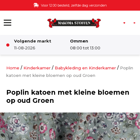
Ga naar de inhoud
Voor 12:00 besteld, zelfde dag verzonden
Volgende markt
Ommen
Winkel
11-08-2026
08:00 tot 13:00
Damesstoffen
/
/
/
Home
Kinderkamer
Babykleding en Kinderkamer
Poplin
katoen met kleine bloemen op oud Groen
Deco & Interieur stof
Poplin katoen met kleine bloemen
op oud Groen
Kinderstoffen
Kinderkamer