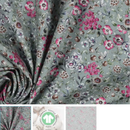
Katoen
Grootverbruik
Tijdpakker stof