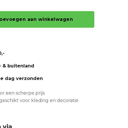
oevoegen aan winkelwagen
,-
- & buitenland
fde dag verzonden
or een scherpe prijs
geschikt voor kleding en decoratie
 via