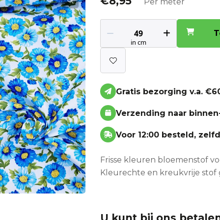
€
8,95
Per meter
T
Gratis bezorging v.a. €60
Verzending naar binnen
Voor 12:00 besteld, zel
Frisse kleuren bloemenstof vo
Kleurechte en kreukvrije stof 
U kunt bij ons betalen