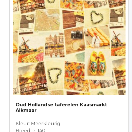
Oud Hollandse taferelen Kaasmarkt
Alkmaar
Kleur: Meerkleurig
Breedte: 140