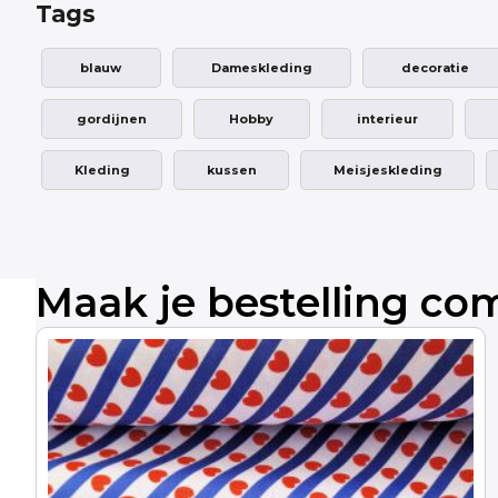
Tags
blauw
Dameskleding
decoratie
gordijnen
Hobby
interieur
Kleding
kussen
Meisjeskleding
Maak je bestelling co