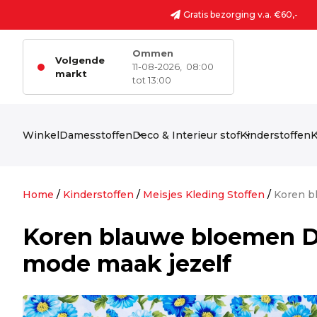
Ga naar de inhoud
Gratis bezorging v.a. €60,-
Ommen
Volgende
11-08-2026,
08:00
markt
tot 13:00
Winkel
Damesstoffen
Deco & Interieur stof
Kinderstoffen
K
Home
/
Kinderstoffen
/
Meisjes Kleding Stoffen
/
Koren b
Koren blauwe bloemen D
mode maak jezelf