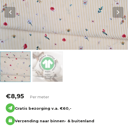
Katoen
Grootverbruik
Tijdpakker stof
€
8,95
Per meter
Gratis bezorging v.a. €60,-
Verzending naar binnen- & buitenland