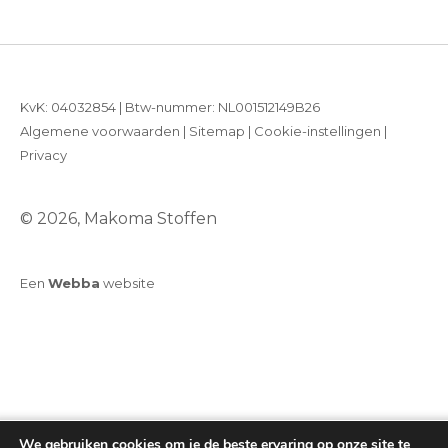
KvK: 04032854 | Btw-nummer: NL001512149B26
Algemene voorwaarden
|
Sitemap
|
Cookie-instellingen
|
Privacy
© 2026, Makoma Stoffen
Een
Webba
website
We gebruiken cookies om je de beste ervaring op onze site te