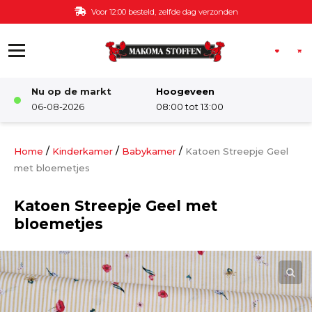
Ga naar de inhoud
Voor 12:00 besteld, zelfde dag verzonden
Nu op de markt
Hoogeveen
Winkel
06-08-2026
08:00 tot 13:00
Damesstoffen
/
/
/
Home
Kinderkamer
Babykamer
Katoen Streepje Geel
met bloemetjes
Deco & Interieur stof
Katoen Streepje Geel met
bloemetjes
Kinderstoffen
Kinderkamer