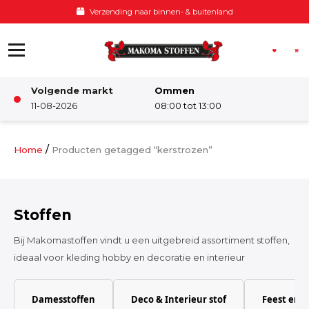
Ga naar de inhoud
Verzending naar binnen- & buitenland
Volgende markt
Ommen
Winkel
11-08-2026
08:00 tot 13:00
Damesstoffen
/
Home
Producten getagged “kerstrozen”
Deco & Interieur stof
Stoffen
Kinderstoffen
Bij Makomastoffen vindt u een uitgebreid assortiment stoffen,
ideaal voor kleding hobby en decoratie en interieur
Kinderkamer
Damesstoffen
Deco & Interieur stof
Feest en 