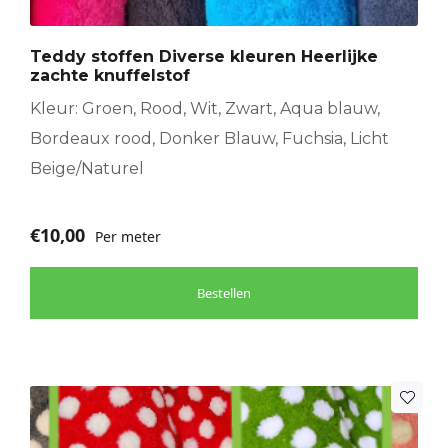
Deze
optie
Teddy stoffen Diverse kleuren Heerlijke
kan
zachte knuffelstof
gekozen
worden
Kleur: Groen, Rood, Wit, Zwart, Aqua blauw,
op
Bordeaux rood, Donker Blauw, Fuchsia, Licht
de
Beige/Naturel
productpagina
€
10,00
Per meter
Bestellen
Dit
product
heeft