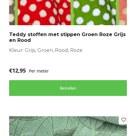
meerdere
variaties.
Deze
optie
Teddy stoffen met stippen Groen Roze Grijs
kan
en Rood
gekozen
worden
Kleur: Grijs, Groen, Rood, Roze
op
de
€
12,95
Per meter
productpagina
Bestellen