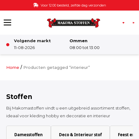
Ga naar de inhoud
Gratis bezorging v.a. €60,-
Volgende markt
Ommen
Winkel
11-08-2026
08:00 tot 13:00
Damesstoffen
/
Home
Producten getagged “interieur”
Deco & Interieur stof
Stoffen
Kinderstoffen
Bij Makomastoffen vindt u een uitgebreid assortiment stoffen,
ideaal voor kleding hobby en decoratie en interieur
Kinderkamer
Damesstoffen
Deco & Interieur stof
Feest en 