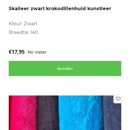
Skaileer zwart krokodillenhuid kunstleer
Kleur: Zwart
Breedte: 140
€
17,95
Per meter
Bestellen
Dit
product
heeft
meerdere
variaties.