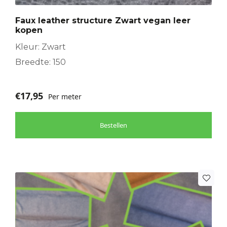
Faux leather structure Zwart vegan leer
kopen
Kleur: Zwart
Breedte: 150
€
17,95
Per meter
Bestellen
Dit
product
heeft
meerdere
variaties.