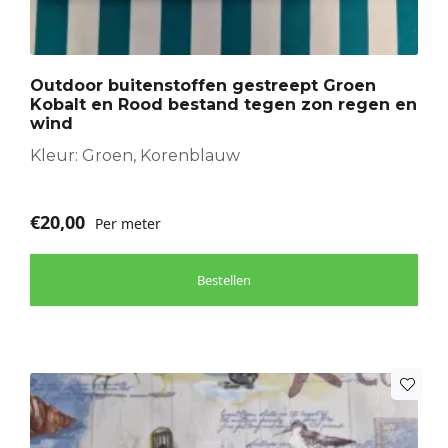
variaties.
Deze
optie
Outdoor buitenstoffen gestreept Groen
kan
Kobalt en Rood bestand tegen zon regen en
gekozen
wind
worden
Kleur: Groen, Korenblauw
op
de
productpagina
€
20,00
Per meter
Bestellen