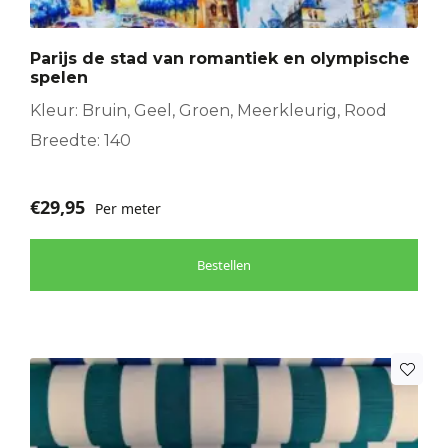
Parijs de stad van romantiek en olympische
spelen
Kleur: Bruin, Geel, Groen, Meerkleurig, Rood
Breedte: 140
€
29,95
Per meter
Bestellen
Dit
product
heeft
meerdere