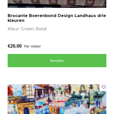
Deze
optie
Brocante Boerenbond Design Landhaus drie
kan
kleuren
gekozen
worden
Kleur: Groen, Rood
op
de
€
20,00
Per meter
productpagina
Bestellen