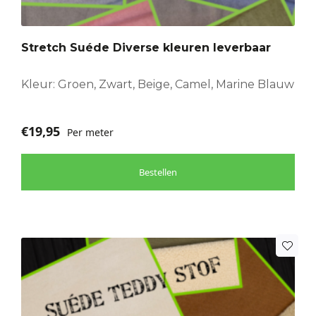
Deze
optie
Stretch Suéde Diverse kleuren leverbaar
kan
gekozen
worden
Kleur: Groen, Zwart, Beige, Camel, Marine Blauw
op
de
€
19,95
Per meter
productpagina
Bestellen
Dit
product
heeft
meerdere
variaties.