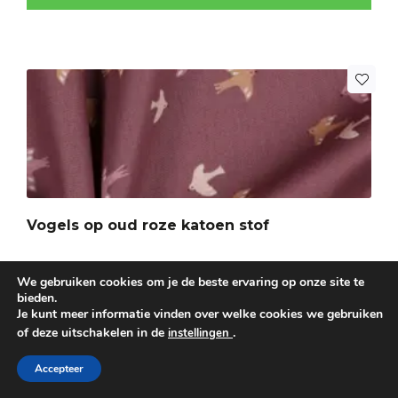
Vogels op oud roze katoen stof
Kleur: Oud roze
We gebruiken cookies om je de beste ervaring op onze site te
bieden.
Breedte: 140
Je kunt meer informatie vinden over welke cookies we gebruiken
of deze uitschakelen in de
.
instellingen
€
9,75
Per meter
Accepteer