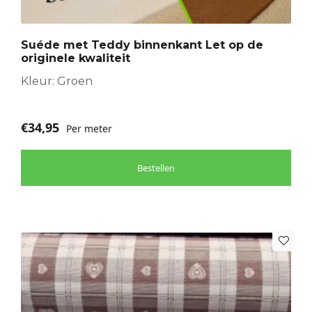
Deze
optie
Suéde met Teddy binnenkant Let op de
kan
originele kwaliteit
gekozen
worden
Kleur: Groen
op
de
€
34,95
Per meter
productpagina
Bestellen
Dit
product
heeft
meerdere
variaties.