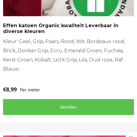
variaties.
Deze
optie
Effen katoen Organic kwaliteit Leverbaar in
kan
diverse kleuren
gekozen
worden
Kleur: Geel, Grijs, Paars, Rood, Wit, Bordeaux rood,
op
Brick, Donker Grijs, Ecru, Emerald Groen, Fuchsia,
de
Kerst Groen, Kobalt, Licht Grijs, Lila, Oud roze, Raf
productpagina
Blauw
€
8,99
Per meter
Bestellen