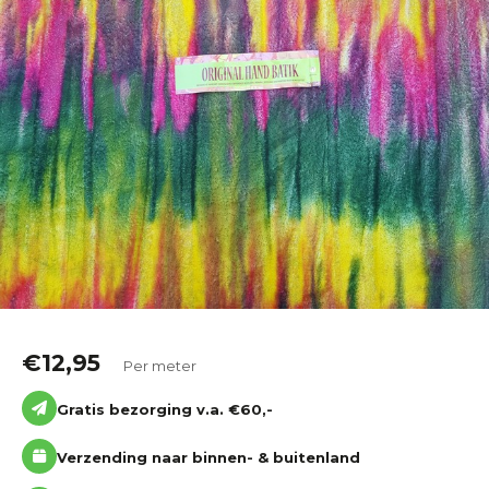
Katoen
Grootverbruik
Tijdpakker stof
€
12,95
Per meter
Gratis bezorging v.a. €60,-
Verzending naar binnen- & buitenland