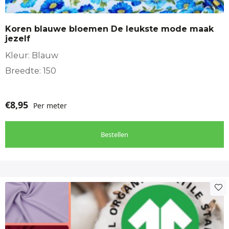
Koren blauwe bloemen De leukste mode maak
jezelf
Kleur: Blauw
Breedte: 150
€
8,95
Per meter
Bestellen
Dit
product
heeft
meerdere