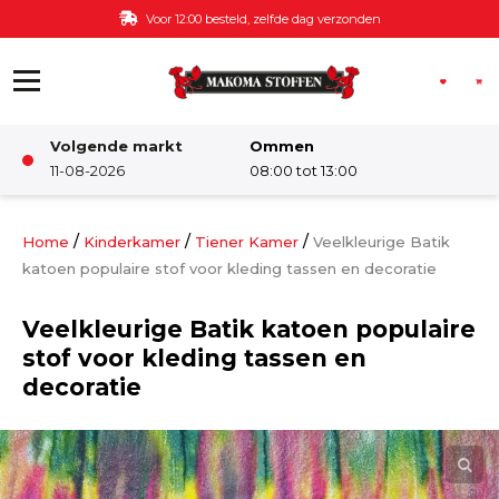
Ga naar de inhoud
Voor 12:00 besteld, zelfde dag verzonden
Volgende markt
Ommen
Winkel
11-08-2026
08:00 tot 13:00
Damesstoffen
/
/
/
Home
Kinderkamer
Tiener Kamer
Veelkleurige Batik
katoen populaire stof voor kleding tassen en decoratie
Deco & Interieur stof
Veelkleurige Batik katoen populaire
stof voor kleding tassen en
Kinderstoffen
decoratie
Kinderkamer