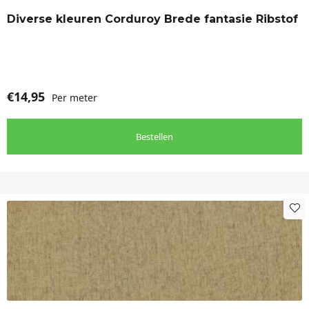
optie
Diverse kleuren Corduroy Brede fantasie Ribstof
kan
gekozen
worden
op
de
€
14,95
Per meter
productpagina
Bestellen