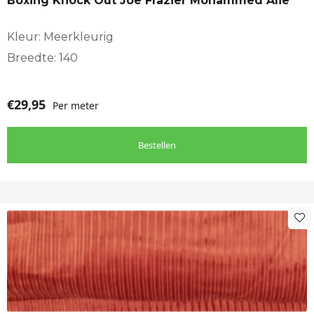
Boxing Knock Out Joe Frazier Mohammed Alie
Kleur: Meerkleurig
Breedte: 140
€
29,95
Per meter
Bestellen
Dit
product
heeft
meerdere
variaties.
Deze