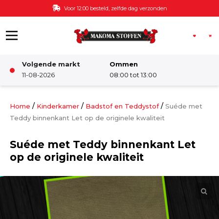
Ga naar de inhoud
Voor 12:00 besteld, zelfde dag verzonden
Volgende markt
Ommen
Winkel
11-08-2026
08:00 tot 13:00
Damesstoffen
/
/
/
Home
Kinderkamer
Badstof en Teddystof
Suéde met
Teddy binnenkant Let op de originele kwaliteit
Deco & Interieur stof
Suéde met Teddy binnenkant Let
op de originele kwaliteit
Kinderstoffen
Kinderkamer