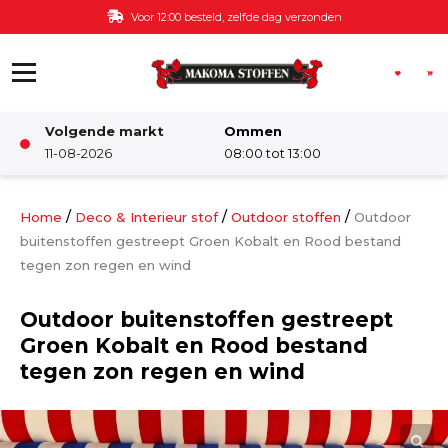
Ga naar de inhoud
Voor 12:00 besteld, zelfde dag verzonden
Volgende markt
Ommen
Winkel
11-08-2026
08:00 tot 13:00
Damesstoffen
/
/
/
Home
Deco & Interieur stof
Outdoor stoffen
Outdoor
buitenstoffen gestreept Groen Kobalt en Rood bestand
tegen zon regen en wind
Deco & Interieur stof
Outdoor buitenstoffen gestreept
Kinderstoffen
Groen Kobalt en Rood bestand
tegen zon regen en wind
Kinderkamer