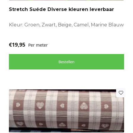
optie
Stretch Suéde Diverse kleuren leverbaar
kan
gekozen
worden
Kleur: Groen, Zwart, Beige, Camel, Marine Blauw
op
de
€
19,95
Per meter
productpagina
Bestellen
Dit
product
heeft
meerdere
variaties.
Deze