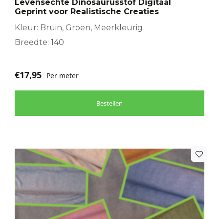
Levensechte Dinosaurusstof Digitaal
Geprint voor Realistische Creaties
Kleur: Bruin, Groen, Meerkleurig
Breedte: 140
€
17,95
Per meter
Bestellen
Dit
product
heeft
meerdere
variaties.
Deze