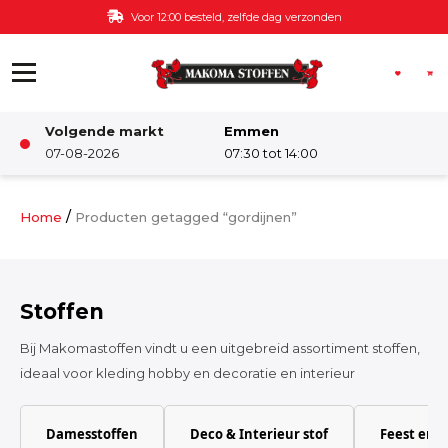
Ga naar de inhoud
Gratis bezorging v.a. €60,-
Volgende markt
Emmen
Winkel
07-08-2026
07:30 tot 14:00
Damesstoffen
/
Home
Producten getagged “gordijnen”
Deco & Interieur stof
Stoffen
Kinderstoffen
Bij Makomastoffen vindt u een uitgebreid assortiment stoffen,
ideaal voor kleding hobby en decoratie en interieur
Kinderkamer
Damesstoffen
Deco & Interieur stof
Feest en 