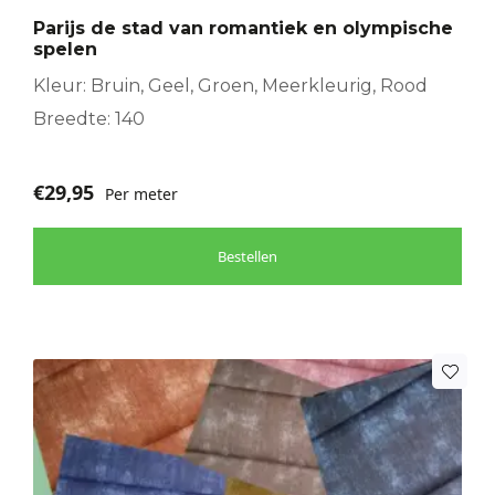
Parijs de stad van romantiek en olympische
spelen
Kleur: Bruin, Geel, Groen, Meerkleurig, Rood
Breedte: 140
€
29,95
Per meter
Bestellen
Dit
product
heeft
meerdere
variaties.