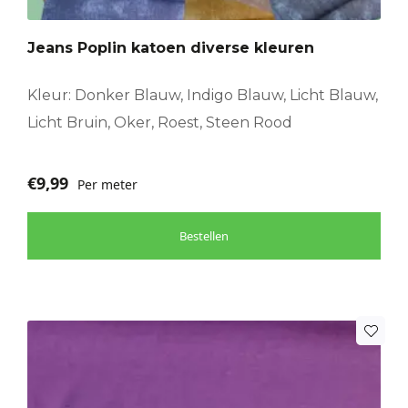
Deze
optie
Jeans Poplin katoen diverse kleuren
kan
gekozen
worden
Kleur: Donker Blauw, Indigo Blauw, Licht Blauw,
op
Licht Bruin, Oker, Roest, Steen Rood
de
productpagina
€
9,99
Per meter
Bestellen