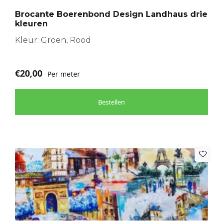
optie
Brocante Boerenbond Design Landhaus drie
kan
kleuren
gekozen
worden
Kleur: Groen, Rood
op
de
€
20,00
Per meter
productpagina
Bestellen