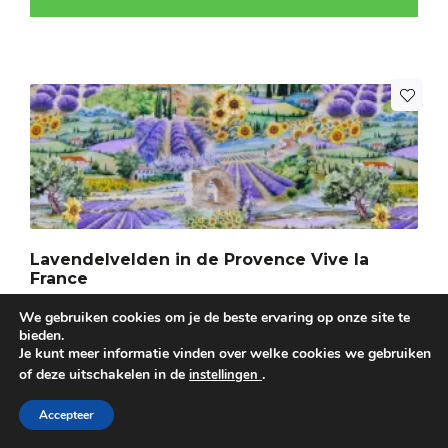
Lavendelvelden in de Provence Vive la
France
Kleur: Geel, Groen, Meerkleurig, Paars, Lavendel
We gebruiken cookies om je de beste ervaring op onze site te
bieden.
Breedte: 140
Je kunt meer informatie vinden over welke cookies we gebruiken
of deze uitschakelen in de
.
instellingen
€
19,95
Per meter
Accepteer