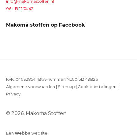
info@makomastoffen.nl
06 - 19 12 74 42
Makoma stoffen op Facebook
KvK: 04032854 | Btw-nummer: NL001512149B26
Algemene voorwaarden
|
Sitemap
|
Cookie-instellingen
|
Privacy
© 2026, Makoma Stoffen
Een
Webba
website