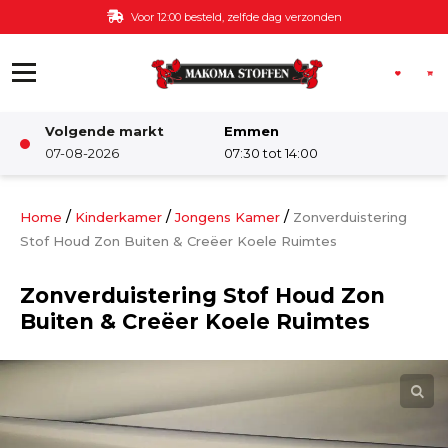
Ga naar de inhoud
Voor 12:00 besteld, zelfde dag verzonden
Volgende markt
Emmen
Winkel
07-08-2026
07:30 tot 14:00
Damesstoffen
/
/
/
Home
Kinderkamer
Jongens Kamer
Zonverduistering
Stof Houd Zon Buiten & Creëer Koele Ruimtes
Deco & Interieur stof
Zonverduistering Stof Houd Zon
Buiten & Creëer Koele Ruimtes
Kinderstoffen
Kinderkamer