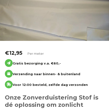
Katoen
Grootverbruik
Tijdpakker stof
€
12,95
Per meter
Gratis bezorging v.a. €60,-
Verzending naar binnen- & buitenland
Voor 12:00 besteld, zelfde dag verzonden
Onze Zonverduistering Stof is
dé oplossing om zonlicht