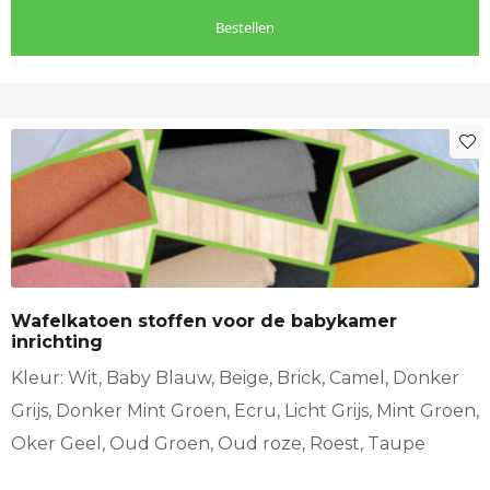
Bestellen
Dit
product
heeft
meerdere
variaties.
Deze
optie
Wafelkatoen stoffen voor de babykamer
kan
inrichting
gekozen
worden
Kleur: Wit, Baby Blauw, Beige, Brick, Camel, Donker
op
Grijs, Donker Mint Groen, Ecru, Licht Grijs, Mint Groen,
de
Oker Geel, Oud Groen, Oud roze, Roest, Taupe
productpagina