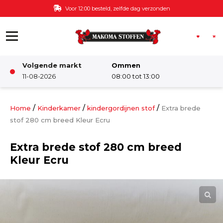
Ga naar de inhoud
Voor 12:00 besteld, zelfde dag verzonden
Volgende markt
Ommen
Winkel
11-08-2026
08:00 tot 13:00
Damesstoffen
/
/
/
Home
Kinderkamer
kindergordijnen stof
Extra brede
stof 280 cm breed Kleur Ecru
Deco & Interieur stof
Extra brede stof 280 cm breed
Kleur Ecru
Kinderstoffen
Kinderkamer