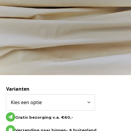
Katoen
Grootverbruik
Tijdpakker stof
Varianten
Gratis bezorging v.a. €60,-
Verzending naar binnen- & buitenland