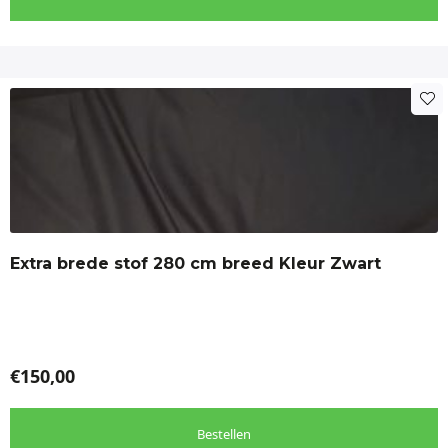
Dit
product
heeft
meerdere
variaties.
Deze
optie
Extra brede stof 280 cm breed Kleur Zwart
kan
gekozen
worden
op
de
€
150,00
productpagina
Bestellen