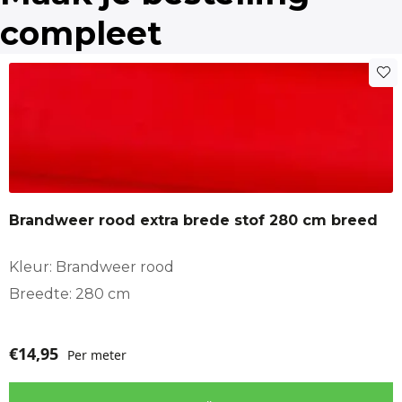
Grand-Foulard
grootverbruik
compleet
Pleat
kerstgroen
podiumaankleding
Single pleat
Stoelhoezen
Tafelkleden
Butterfly pleat
Brandweer rood extra brede stof 280 cm breed
Totaal:
Kleur: Brandweer rood
cm
Breedte: 280 cm
€
14,95
Per meter